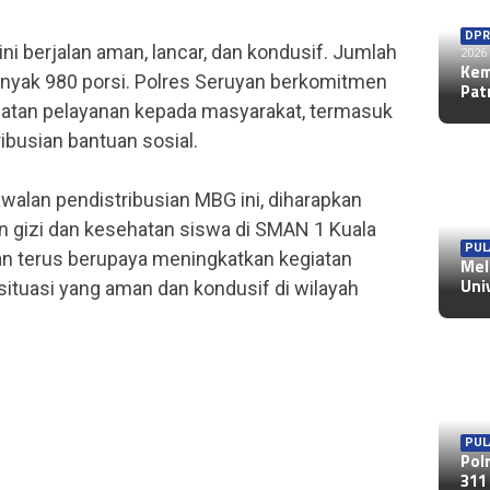
DPR
ni berjalan aman, lancar, dan kondusif. Jumlah
2026
Kem
anyak 980 porsi. Polres Seruyan berkomitmen
Pat
iatan pelayanan kepada masyarakat, termasuk
ibusian bantuan sosial.
alan pendistribusian MBG ini, diharapkan
gizi dan kesehatan siswa di SMAN 1 Kuala
PUL
n terus berupaya meningkatkan kegiatan
Mel
Uni
situasi yang aman dan kondusif di wilayah
PUL
Pol
311