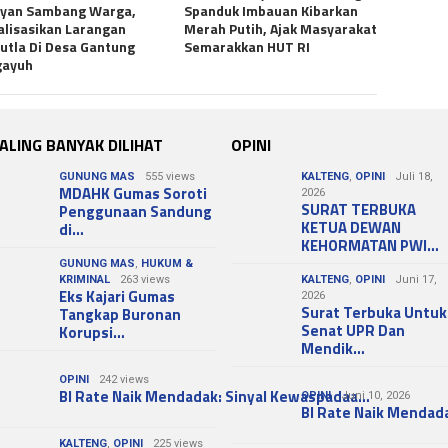
uyan Sambang Warga,
Spanduk Imbauan Kibarkan
alisasikan Larangan
Merah Putih, Ajak Masyarakat
utla Di Desa Gantung
Semarakkan HUT RI
gayuh
ALING BANYAK DILIHAT
OPINI
GUNUNG MAS
555 views
KALTENG
,
OPINI
Juli 18,
MDAHK Gumas Soroti
2026
SURAT TERBUKA
Penggunaan Sandung
KETUA DEWAN
di…
KEHORMATAN PWI…
GUNUNG MAS
,
HUKUM &
KRIMINAL
263 views
KALTENG
,
OPINI
Juni 17,
Eks Kajari Gumas
2026
Surat Terbuka Untuk
Tangkap Buronan
Senat UPR Dan
Korupsi…
Mendik…
OPINI
242 views
BI Rate Naik Mendadak: Sinyal Kewaspadaa…
OPINI
Juni 10, 2026
BI Rate Naik Mendad
KALTENG
,
OPINI
225 views