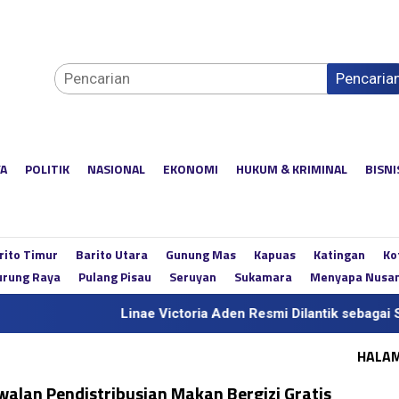
Pencaria
YA
POLITIK
NASIONAL
EKONOMI
HUKUM & KRIMINAL
BISNI
rito Timur
Barito Utara
Gunung Mas
Kapuas
Katingan
Ko
rung Raya
Pulang Pisau
Seruyan
Sukamara
Menyapa Nusa
Linae Victoria Aden Resmi Dilantik sebagai Sekda Defi
HALA
walan Pendistribusian Makan Bergizi Gratis