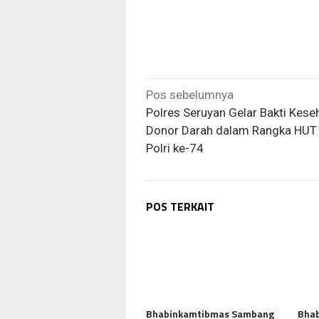
Navigasi
Pos sebelumnya
pos
Polres Seruyan Gelar Bakti Kese
Donor Darah dalam Rangka HU
Polri ke-74
POS TERKAIT
Bhabinkamtibmas Sambang
Bhab