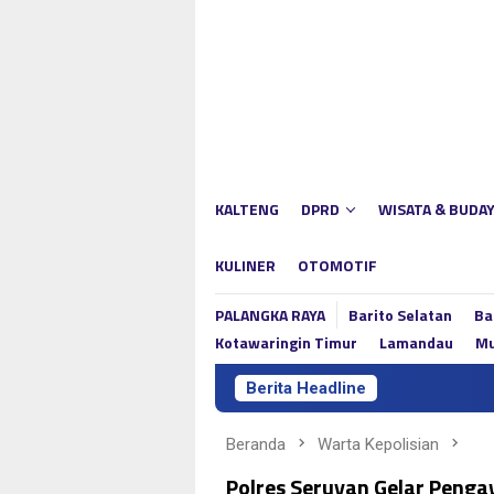
Loncat
ke
konten
KALTENG
DPRD
WISATA & BUDA
KULINER
OTOMOTIF
PALANGKA RAYA
Barito Selatan
Ba
Kotawaringin Timur
Lamandau
Mu
Berita Headline
Beranda
Warta Kepolisian
Polres Seruyan Gelar Penga