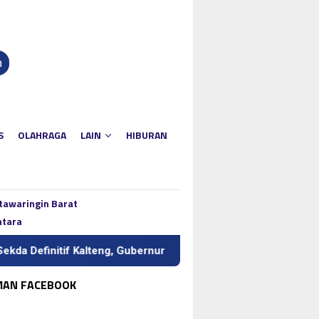
n
S
OLAHRAGA
LAIN
HIBURAN
tawaringin Barat
ntara
nitif Kalteng, Gubernur Tekankan Kerja Keras dan Kolaborasi
MAN FACEBOOK