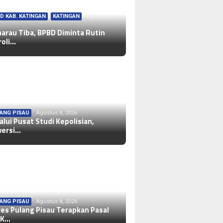
D KAB. KATINGAN
,
KATINGAN
Agustus 8,
arau Tiba, BPBD Diminta Rutin
roli…
ANG PISAU
Agustus 8, 2026
alui Pusat Studi Kepolisian,
versi…
ANG PISAU
Agustus 8, 2026
res Pulang Pisau Terapkan Pasal
 K…