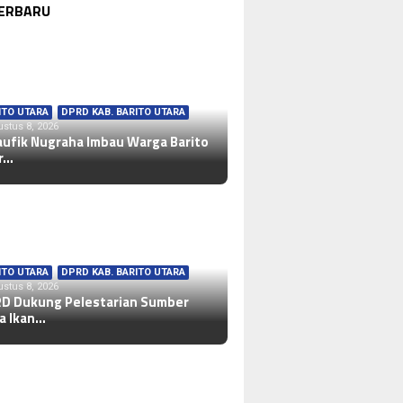
TERBARU
ITO UTARA
,
DPRD KAB. BARITO UTARA
stus 8, 2026
aufik Nugraha Imbau Warga Barito
r…
ITO UTARA
,
DPRD KAB. BARITO UTARA
stus 8, 2026
D Dukung Pelestarian Sumber
a Ikan…