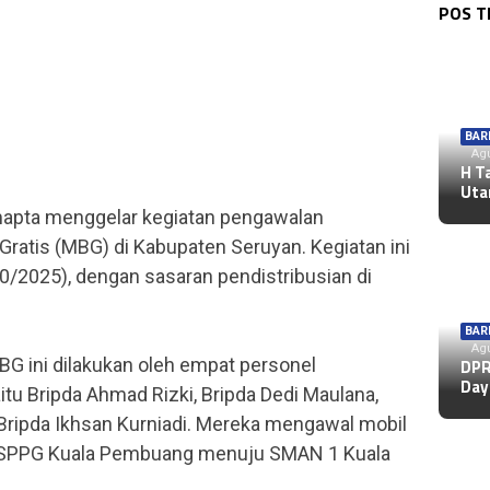
POS 
BAR
k
Agu
H T
Uta
mapta menggelar kegiatan pengawalan
Gratis (MBG) di Kabupaten Seruyan. Kegiatan ini
0/2025), dengan sasaran pendistribusian di
BAR
Agu
G ini dilakukan oleh empat personel
DPR
Day
tu Bripda Ahmad Rizki, Bripda Dedi Maulana,
Bripda Ikhsan Kurniadi. Mereka mengawal mobil
SPPG Kuala Pembuang menuju SMAN 1 Kuala