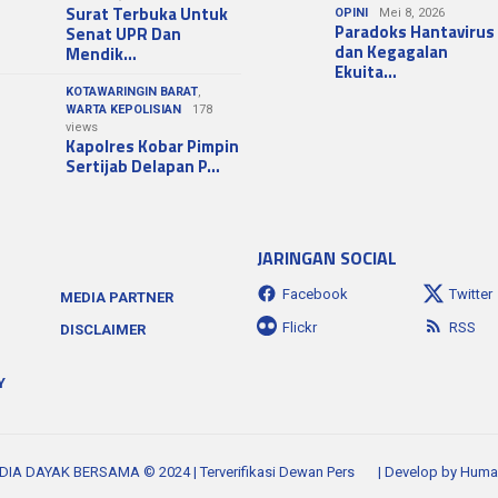
Surat Terbuka Untuk
OPINI
Mei 8, 2026
Paradoks Hantavirus
Senat UPR Dan
dan Kegagalan
Mendik…
Ekuita…
KOTAWARINGIN BARAT
,
WARTA KEPOLISIAN
178
views
Kapolres Kobar Pimpin
Sertijab Delapan P…
JARINGAN SOCIAL
Facebook
Twitter
MEDIA PARTNER
Flickr
RSS
DISCLAIMER
Y
EDIA DAYAK BERSAMA © 2024 | Terverifikasi Dewan Pers
| Develop by
HumaK