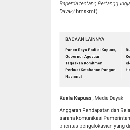
Raperda tentang Pertanggungj
Dayak/
hmskmf)
BACAAN LAINNYA
Panen Raya Padi di Kapuas,
Bu
Gubernur Agustiar
Ke
Tegaskan Komitmen
Kl
Perkuat Ketahanan Pangan
Ha
Nasional
Kuala Kapuas
, Media Dayak
Anggaran Pendapatan dan Belan
sarana komunikasi Pemerinta
prioritas pengalokasian yang 