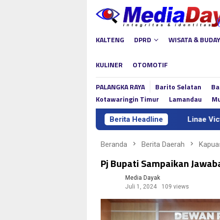
Loncat
ke
konten
KALTENG
DPRD
WISATA & BUDA
KULINER
OTOMOTIF
PALANGKA RAYA
Barito Selatan
Ba
Kotawaringin Timur
Lamandau
Mu
Berita Headline
Linae Victoria Aden Res
Beranda
Berita Daerah
Kapua
Pj Bupati Sampaikan Jawab
Media Dayak
Juli 1, 2024
109 views