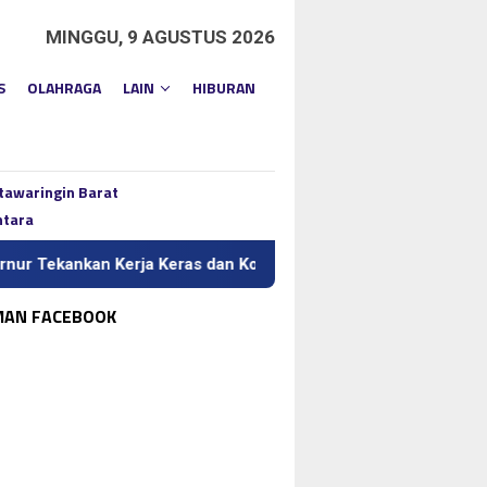
MINGGU, 9 AGUSTUS 2026
S
OLAHRAGA
LAIN
HIBURAN
tawaringin Barat
ntara
 Kerja Keras dan Kolaborasi
BI Kalteng Gelar QRIS Jelaj
MAN FACEBOOK