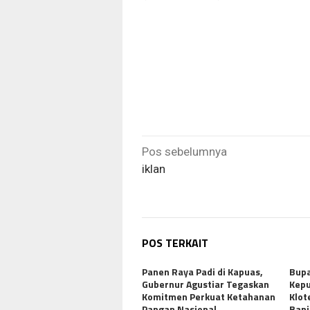
Navigasi
Pos sebelumnya
pos
iklan
POS TERKAIT
Panen Raya Padi di Kapuas,
Bupa
Gubernur Agustiar Tegaskan
Kepu
Komitmen Perkuat Ketahanan
Klot
Pangan Nasional
Banj