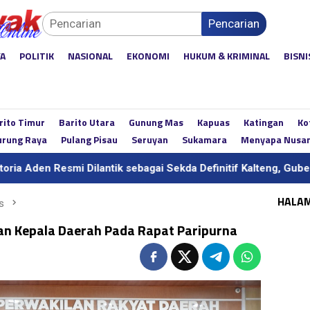
Pencarian
YA
POLITIK
NASIONAL
EKONOMI
HUKUM & KRIMINAL
BISNI
rito Timur
Barito Utara
Gunung Mas
Kapuas
Katingan
Ko
rung Raya
Pulang Pisau
Seruyan
Sukamara
Menyapa Nusa
mi Dilantik sebagai Sekda Definitif Kalteng, Gubernur Tekankan
HALA
s
an Kepala Daerah Pada Rapat Paripurna