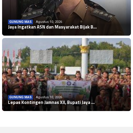
GUNUNG MAS
Agustus 10, 2026
Jaya Ingatkan ASN dan Masyarakat Bijak B…
GUNUNG MAS
Agustus 10, 2026
NASIONAL
Agustus 10, 2026
Lepas Kontingen Jamnas XII, Bupati Jaya …
NASIONAL
Agustus 10, 2026
Kemerdekaan Ekonomi UMKM Diperkuat lewat…
Pemerintah Perkuat Ketahanan Air Nasiona…