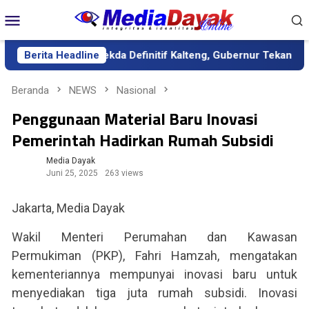
Loncat
Menu
ke
Mobile
konten
k sebagai Sekda Definitif Kalteng, Gubernur Tekankan Kerja Ker
Berita Headline
Beranda
NEWS
Nasional
Penggunaan Material Baru Inovasi
Pemerintah Hadirkan Rumah Subsidi
Media Dayak
Juni 25, 2025
263 views
Jakarta, Media Dayak
Wakil Menteri Perumahan dan Kawasan
Permukiman (PKP), Fahri Hamzah, mengatakan
kementeriannya mempunyai inovasi baru untuk
menyediakan tiga juta rumah subsidi. Inovasi