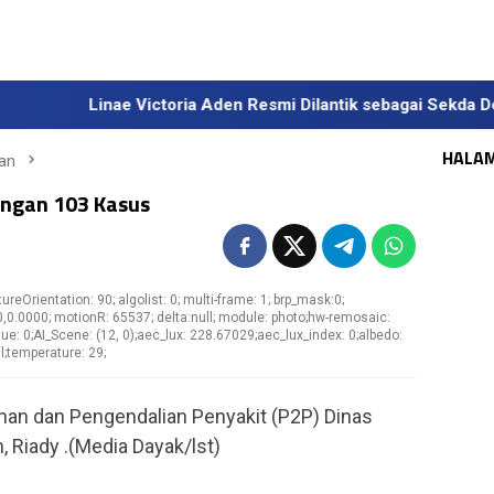
inae Victoria Aden Resmi Dilantik sebagai Sekda Definitif Kalt
HALA
an
tingan 103 Kasus
captureOrientation: 90; algolist: 0; multi-frame: 1; brp_mask:0;
0,0.0000; motionR: 65537; delta:null; module: photo;hw-remosaic:
lue: 0;AI_Scene: (12, 0);aec_lux: 228.67029;aec_lux_index: 0;albedo:
l;temperature: 29;
han dan Pengendalian Penyakit (P2P) Dinas
 Riady .(Media Dayak/lst)