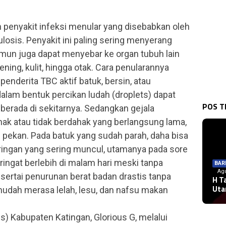
penyakit infeksi menular yang disebabkan oleh
losis. Penyakit ini paling sering menyerang
amun juga dapat menyebar ke organ tubuh lain
bening, kulit, hingga otak. Cara penularannya
penderita TBC aktif batuk, bersin, atau
 dalam bentuk percikan ludah (droplets) dapat
POS 
 berada di sekitarnya. Sedangkan gejala
hak atau tidak berdahak yang berlangsung lama,
 3 pekan. Pada batuk yang sudah parah, daha bisa
ringan yang sering muncul, utamanya pada sore
ingat berlebih di malam hari meski tanpa
BAR
BAR
DPR
Agu
disertai penurunan berat badan drastis tanpa
Agu
H T
2026
DPR
PUL
Kem
Uta
PUL
mudah merasa lelah, lesu, dan nafsu makan
Mel
Day
Pol
Pat
Uni
311
) Kabupaten Katingan, Glorious G, melalui