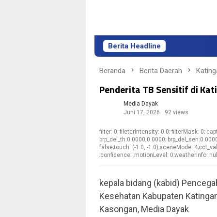
Berita Headline
L
Beranda
Berita Daerah
Kating
Penderita TB Sensitif di Ka
Media Dayak
Juni 17, 2026
92 views
filter: 0; fileterIntensity: 0.0; filterMask: 0; 
brp_del_th:0.0000,0.0000; brp_del_sen:0.000
false;touch: (-1.0, -1.0);sceneMode: 4;cct_va
;confidence: ;motionLevel: 0;weatherinfo: nul
kepala bidang (kabid) Pencega
Kesehatan Kabupaten Katingan,
Kasongan, Media Dayak