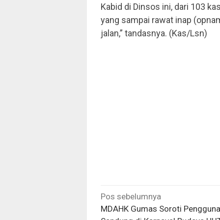
Kabid di Dinsos ini, dari 103 k
yang sampai rawat inap (opname
jalan,” tandasnya. (Kas/Lsn)
Navigasi
Pos sebelumnya
pos
MDAHK Gumas Soroti Penggun