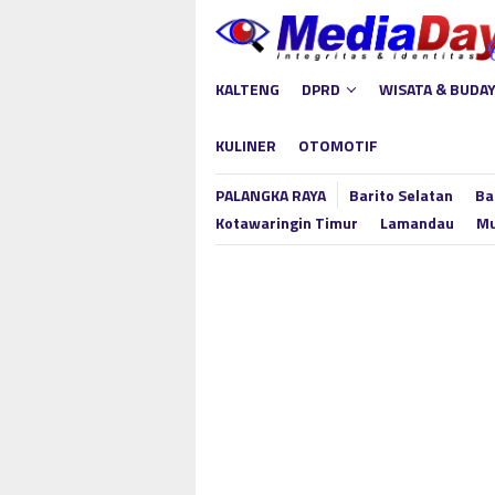
Loncat
ke
konten
KALTENG
DPRD
WISATA & BUDA
KULINER
OTOMOTIF
PALANGKA RAYA
Barito Selatan
Ba
Kotawaringin Timur
Lamandau
Mu