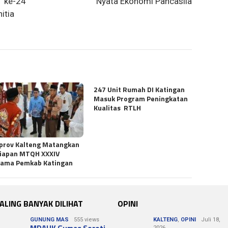
T ke-24
Nyata Ekonomi Pancasila
itia
247 Unit Rumah DI Katingan
Masuk Program Peningkatan
Kualitas RTLH
prov Kalteng Matangkan
iapan MTQH XXXIV
sama Pemkab Katingan
ALING BANYAK DILIHAT
OPINI
GUNUNG MAS
555 views
KALTENG
,
OPINI
Juli 18,
2026