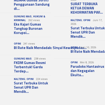
MDAHK Gumas Soroti
SURAT TERBUKA
Penggunaan Sandung
KETUA DEWAN
di…
KEHORMATAN PWI…
GUNUNG MAS
,
HUKUM &
KRIMINAL
262 views
KALTENG
,
OPINI
Juni 17,
Eks Kajari Gumas
2026
Surat Terbuka Untuk
Tangkap Buronan
Senat UPR Dan
Korupsi…
Mendik…
OPINI
241 views
BI Rate Naik Mendadak: Sinyal Kewaspadaa…
OPINI
Juni 10, 2026
BI Rate Naik Mendad
GUNUNG MAS
238 views
FKDM Gumas Resmi
OPINI
Mei 8, 2026
Paradoks Hantavirus
Terbentuk! Garda
dan Kegagalan
Terdep…
Ekuita…
KALTENG
,
OPINI
224 views
Surat Terbuka Untuk
Senat UPR Dan
Mendik…