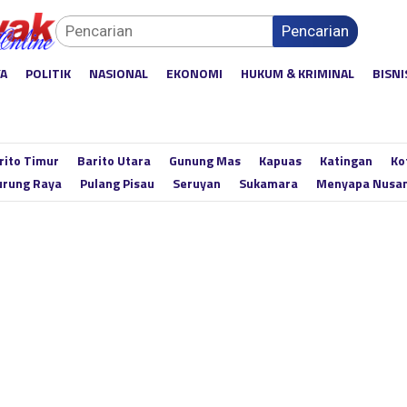
Pencarian
YA
POLITIK
NASIONAL
EKONOMI
HUKUM & KRIMINAL
BISNI
rito Timur
Barito Utara
Gunung Mas
Kapuas
Katingan
Ko
rung Raya
Pulang Pisau
Seruyan
Sukamara
Menyapa Nusa