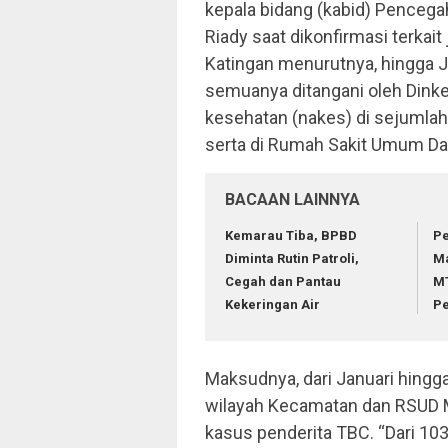
kepala bidang (kabid) Penceg
Riady saat dikonfirmasi terkai
Katingan menurutnya, hingga J
semuanya ditangani oleh Dinke
kesehatan (nakes) di sejumla
serta di Rumah Sakit Umum D
BACAAN LAINNYA
Kemarau Tiba, BPBD
Pe
Diminta Rutin Patroli,
M
Cegah dan Pantau
M
Kekeringan Air
P
Maksudnya, dari Januari hingga
wilayah Kecamatan dan RSUD 
kasus penderita TBC. “Dari 1