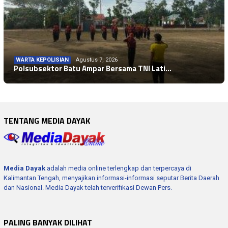
WARTA KEPOLISIAN
Agustus 7, 2026
Polsubsektor Batu Ampar Bersama TNI Lati…
TENTANG MEDIA DAYAK
Media Dayak
adalah media online terlengkap dan terpercaya di
Kalimantan Tengah, menyajikan informasi-informasi seputar Berita Daerah
dan Nasional. Media Dayak telah terverifikasi Dewan Pers.
PALING BANYAK DILIHAT