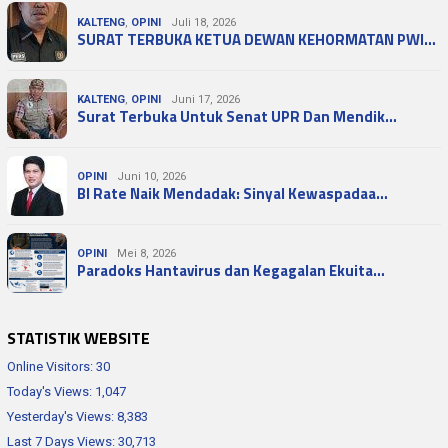
KALTENG
,
OPINI
Juli 18, 2026
SURAT TERBUKA KETUA DEWAN KEHORMATAN PWI…
KALTENG
,
OPINI
Juni 17, 2026
Surat Terbuka Untuk Senat UPR Dan Mendik…
OPINI
Juni 10, 2026
BI Rate Naik Mendadak: Sinyal Kewaspadaa…
OPINI
Mei 8, 2026
Paradoks Hantavirus dan Kegagalan Ekuita…
STATISTIK WEBSITE
Online Visitors:
30
Today's Views:
1,047
Yesterday's Views:
8,383
Last 7 Days Views:
30,713