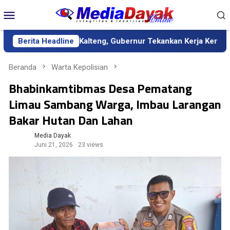
Loncat
Menu
ke
Mobile
konten
finitif Kalteng, Gubernur Tekankan Kerja Keras dan Kolaborasi
Berita Headline
Beranda
Warta Kepolisian
Bhabinkamtibmas Desa Pematang
Limau Sambang Warga, Imbau Larangan
Bakar Hutan Dan Lahan
Media Dayak
Juni 21, 2026
23 views