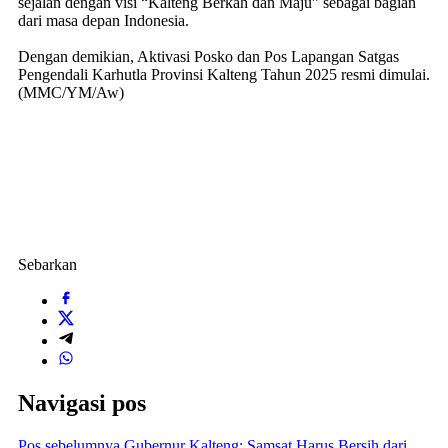
sejalan dengan visi “Kalteng Berkah dan Maju” sebagai bagian
dari masa depan Indonesia.
Dengan demikian, Aktivasi Posko dan Pos Lapangan Satgas
Pengendali Karhutla Provinsi Kalteng Tahun 2025 resmi dimulai.
(MMC/YM/Aw)
Sebarkan
Navigasi pos
Pos sebelumnya
Gubernur Kalteng: Samsat Harus Bersih dari