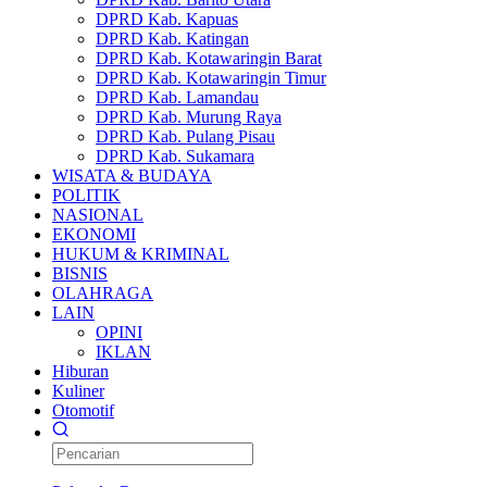
DPRD Kab. Kapuas
DPRD Kab. Katingan
DPRD Kab. Kotawaringin Barat
DPRD Kab. Kotawaringin Timur
DPRD Kab. Lamandau
DPRD Kab. Murung Raya
DPRD Kab. Pulang Pisau
DPRD Kab. Sukamara
WISATA & BUDAYA
POLITIK
NASIONAL
EKONOMI
HUKUM & KRIMINAL
BISNIS
OLAHRAGA
LAIN
OPINI
IKLAN
Hiburan
Kuliner
Otomotif