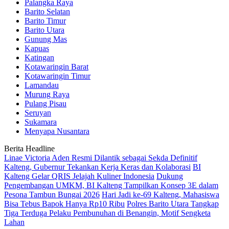
Palangka Raya
Barito Selatan
Barito Timur
Barito Utara
Gunung Mas
Kapuas
Katingan
Kotawaringin Barat
Kotawaringin Timur
Lamandau
Murung Raya
Pulang Pisau
Seruyan
Sukamara
Menyapa Nusantara
Berita Headline
Linae Victoria Aden Resmi Dilantik sebagai Sekda Definitif
Kalteng, Gubernur Tekankan Kerja Keras dan Kolaborasi
BI
Kalteng Gelar QRIS Jelajah Kuliner Indonesia
Dukung
Pengembangan UMKM, BI Kalteng Tampilkan Konsep 3E dalam
Pesona Tambun Bungai 2026
Hari Jadi ke-69 Kalteng, Mahasiswa
Bisa Tebus Bapok Hanya Rp10 Ribu
Polres Barito Utara Tangkap
Tiga Terduga Pelaku Pembunuhan di Benangin, Motif Sengketa
Lahan