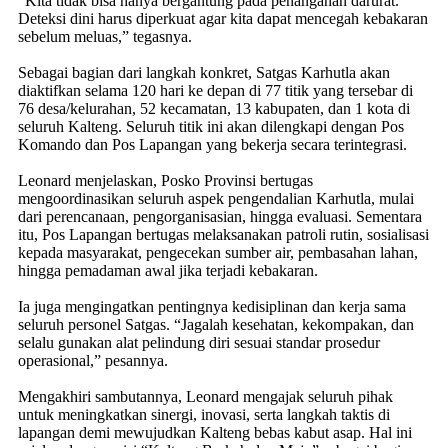
“Kita tidak bisa hanya bergantung pada penanganan darurat.
Deteksi dini harus diperkuat agar kita dapat mencegah kebakaran
sebelum meluas,” tegasnya.
Sebagai bagian dari langkah konkret, Satgas Karhutla akan
diaktifkan selama 120 hari ke depan di 77 titik yang tersebar di
76 desa/kelurahan, 52 kecamatan, 13 kabupaten, dan 1 kota di
seluruh Kalteng. Seluruh titik ini akan dilengkapi dengan Pos
Komando dan Pos Lapangan yang bekerja secara terintegrasi.
Leonard menjelaskan, Posko Provinsi bertugas
mengoordinasikan seluruh aspek pengendalian Karhutla, mulai
dari perencanaan, pengorganisasian, hingga evaluasi. Sementara
itu, Pos Lapangan bertugas melaksanakan patroli rutin, sosialisasi
kepada masyarakat, pengecekan sumber air, pembasahan lahan,
hingga pemadaman awal jika terjadi kebakaran.
Ia juga mengingatkan pentingnya kedisiplinan dan kerja sama
seluruh personel Satgas. “Jagalah kesehatan, kekompakan, dan
selalu gunakan alat pelindung diri sesuai standar prosedur
operasional,” pesannya.
Mengakhiri sambutannya, Leonard mengajak seluruh pihak
untuk meningkatkan sinergi, inovasi, serta langkah taktis di
lapangan demi mewujudkan Kalteng bebas kabut asap. Hal ini