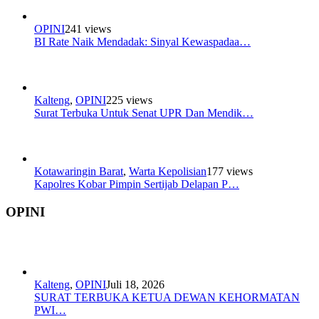
OPINI
241 views
BI Rate Naik Mendadak: Sinyal Kewaspadaa…
Kalteng
,
OPINI
225 views
Surat Terbuka Untuk Senat UPR Dan Mendik…
Kotawaringin Barat
,
Warta Kepolisian
177 views
Kapolres Kobar Pimpin Sertijab Delapan P…
OPINI
Kalteng
,
OPINI
Juli 18, 2026
SURAT TERBUKA KETUA DEWAN KEHORMATAN
PWI…