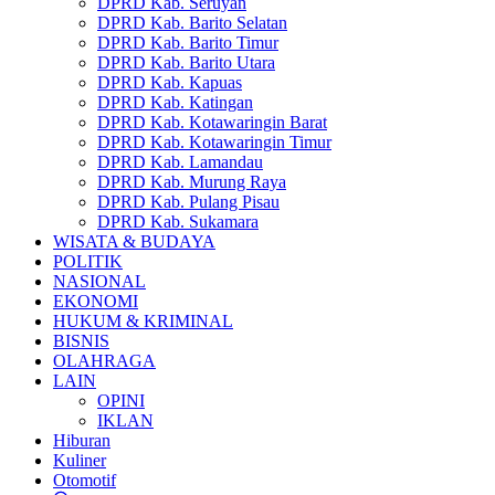
DPRD Kab. Seruyan
DPRD Kab. Barito Selatan
DPRD Kab. Barito Timur
DPRD Kab. Barito Utara
DPRD Kab. Kapuas
DPRD Kab. Katingan
DPRD Kab. Kotawaringin Barat
DPRD Kab. Kotawaringin Timur
DPRD Kab. Lamandau
DPRD Kab. Murung Raya
DPRD Kab. Pulang Pisau
DPRD Kab. Sukamara
WISATA & BUDAYA
POLITIK
NASIONAL
EKONOMI
HUKUM & KRIMINAL
BISNIS
OLAHRAGA
LAIN
OPINI
IKLAN
Hiburan
Kuliner
Otomotif