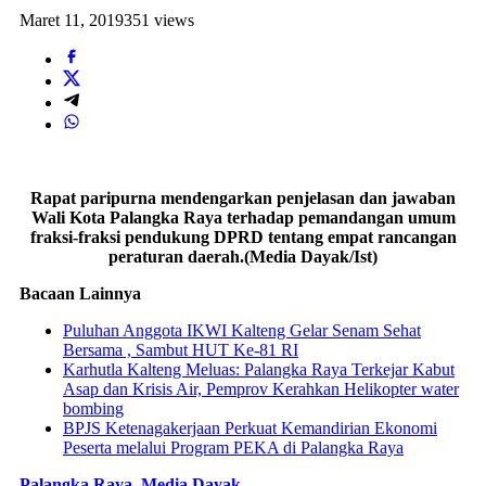
Maret 11, 2019
351 views
Rapat paripurna mendengarkan penjelasan dan jawaban
Wali Kota Palangka Raya terhadap pemandangan umum
fraksi-fraksi pendukung DPRD tentang empat rancangan
peraturan daerah.(Media Dayak/Ist)
Bacaan Lainnya
Puluhan Anggota IKWI Kalteng Gelar Senam Sehat
Bersama , Sambut HUT Ke-81 RI
Karhutla Kalteng Meluas: Palangka Raya Terkejar Kabut
Asap dan Krisis Air, Pemprov Kerahkan Helikopter water
bombing
BPJS Ketenagakerjaan Perkuat Kemandirian Ekonomi
Peserta melalui Program PEKA di Palangka Raya
Palangka Raya, Media Dayak