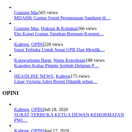
Gunung Mas
565 views
MDAHK Gumas Soroti Penggunaan Sandung di…
Gunung Mas
,
Hukum & Kriminal
266 views
Eks Kajari Gumas Tangkap Buronan Korupsi…
Kalteng
,
OPINI
228 views
Surat Terbuka Untuk Senat UPR Dan Mendik…
Kotawaringin Barat
,
Warta Kepolisian
188 views
Kapolres Kobar Pimpin Sertijab Delapan P…
HEADLINE NEWS
,
Kalteng
175 views
Linae Victoria Aden Resmi Dilantik sebag…
OPINI
Kalteng
,
OPINI
Juli 18, 2026
SURAT TERBUKA KETUA DEWAN KEHORMATAN
PWI…
Kalteng
,
OPINI
Juni 17, 2026