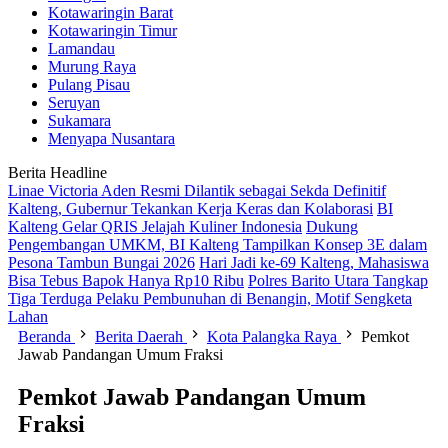
Kotawaringin Barat
Kotawaringin Timur
Lamandau
Murung Raya
Pulang Pisau
Seruyan
Sukamara
Menyapa Nusantara
Berita Headline
Linae Victoria Aden Resmi Dilantik sebagai Sekda Definitif
Kalteng, Gubernur Tekankan Kerja Keras dan Kolaborasi
BI
Kalteng Gelar QRIS Jelajah Kuliner Indonesia
Dukung
Pengembangan UMKM, BI Kalteng Tampilkan Konsep 3E dalam
Pesona Tambun Bungai 2026
Hari Jadi ke-69 Kalteng, Mahasiswa
Bisa Tebus Bapok Hanya Rp10 Ribu
Polres Barito Utara Tangkap
Tiga Terduga Pelaku Pembunuhan di Benangin, Motif Sengketa
Lahan
Beranda
Berita Daerah
Kota Palangka Raya
Pemkot
Jawab Pandangan Umum Fraksi
Pemkot Jawab Pandangan Umum
Fraksi