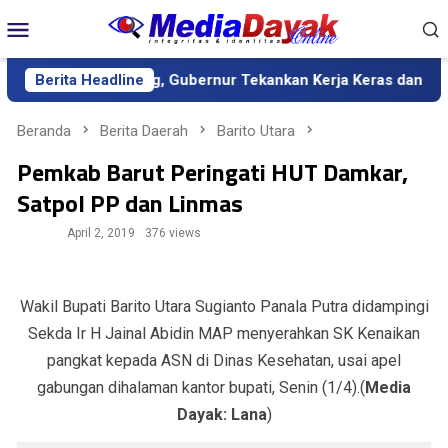
Loncat
Menu
ke
Mobile
konten
lteng, Gubernur Tekankan Kerja Keras dan Kolaborasi
Berita Headline
BI 
Beranda
Berita Daerah
Barito Utara
Pemkab Barut Peringati HUT Damkar,
Satpol PP dan Linmas
April 2, 2019
376 views
Wakil Bupati Barito Utara Sugianto Panala Putra didampingi
Sekda Ir H Jainal Abidin MAP menyerahkan SK Kenaikan
pangkat kepada ASN di Dinas Kesehatan, usai apel
gabungan dihalaman kantor bupati, Senin (1/4).(
Media
Dayak: Lana
)