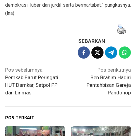
demokrasi, luber dan jurdil serta bermartabat,” pungkasnya.
(lna)
SEBARKAN
Navigasi
Pos sebelumnya
Pos berikutnya
pos
Pemkab Barut Peringati
Ben Brahim Hadiri
HUT Damkar, Satpol PP
Pentahbisan Gereja
dan Linmas
Pandohop
POS TERKAIT