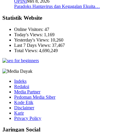
OPINI
Mei 8, 2026
Paradoks Hantavirus dan Kegagalan Ekuita…
Statistik Website
Online Visitors:
47
Today's Views:
1,169
Yesterday's Views:
10,260
Last 7 Days Views:
37,467
Total Views:
4,690,249
Indeks
Redaksi
Media Partner
Pedoman Media Siber
Kode Etik
Disclaimer
Karir
Privacy Policy
Jaringan Social