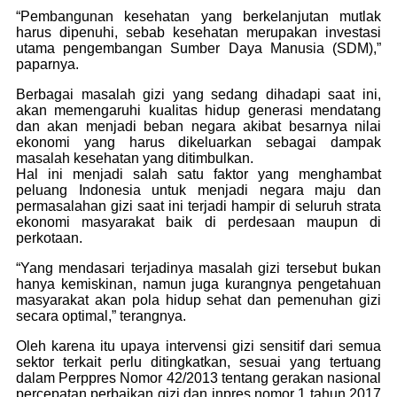
“Pembangunan kesehatan yang berkelanjutan mutlak
harus dipenuhi, sebab kesehatan merupakan investasi
utama pengembangan Sumber Daya Manusia (SDM),”
paparnya.
Berbagai masalah gizi yang sedang dihadapi saat ini,
akan memengaruhi kualitas hidup generasi mendatang
dan akan menjadi beban negara akibat besarnya nilai
ekonomi yang harus dikeluarkan sebagai dampak
masalah kesehatan yang ditimbulkan.
Hal ini menjadi salah satu faktor yang menghambat
peluang Indonesia untuk menjadi negara maju dan
permasalahan gizi saat ini terjadi hampir di seluruh strata
ekonomi masyarakat baik di perdesaan maupun di
perkotaan.
“Yang mendasari terjadinya masalah gizi tersebut bukan
hanya kemiskinan, namun juga kurangnya pengetahuan
masyarakat akan pola hidup sehat dan pemenuhan gizi
secara optimal,” terangnya.
Oleh karena itu upaya intervensi gizi sensitif dari semua
sektor terkait perlu ditingkatkan, sesuai yang tertuang
dalam Perppres Nomor 42/2013 tentang gerakan nasional
percepatan perbaikan gizi dan inpres nomor 1 tahun 2017