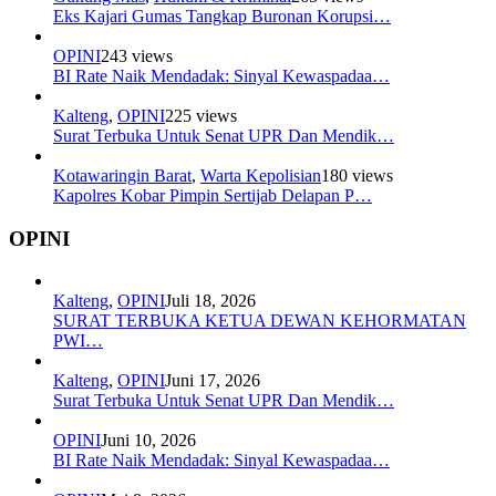
Eks Kajari Gumas Tangkap Buronan Korupsi…
OPINI
243 views
BI Rate Naik Mendadak: Sinyal Kewaspadaa…
Kalteng
,
OPINI
225 views
Surat Terbuka Untuk Senat UPR Dan Mendik…
Kotawaringin Barat
,
Warta Kepolisian
180 views
Kapolres Kobar Pimpin Sertijab Delapan P…
OPINI
Kalteng
,
OPINI
Juli 18, 2026
SURAT TERBUKA KETUA DEWAN KEHORMATAN
PWI…
Kalteng
,
OPINI
Juni 17, 2026
Surat Terbuka Untuk Senat UPR Dan Mendik…
OPINI
Juni 10, 2026
BI Rate Naik Mendadak: Sinyal Kewaspadaa…