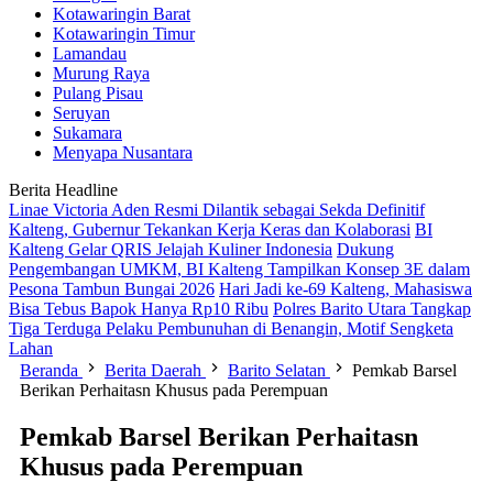
Kotawaringin Barat
Kotawaringin Timur
Lamandau
Murung Raya
Pulang Pisau
Seruyan
Sukamara
Menyapa Nusantara
Berita Headline
Linae Victoria Aden Resmi Dilantik sebagai Sekda Definitif
Kalteng, Gubernur Tekankan Kerja Keras dan Kolaborasi
BI
Kalteng Gelar QRIS Jelajah Kuliner Indonesia
Dukung
Pengembangan UMKM, BI Kalteng Tampilkan Konsep 3E dalam
Pesona Tambun Bungai 2026
Hari Jadi ke-69 Kalteng, Mahasiswa
Bisa Tebus Bapok Hanya Rp10 Ribu
Polres Barito Utara Tangkap
Tiga Terduga Pelaku Pembunuhan di Benangin, Motif Sengketa
Lahan
Beranda
Berita Daerah
Barito Selatan
Pemkab Barsel
Berikan Perhaitasn Khusus pada Perempuan
Pemkab Barsel Berikan Perhaitasn
Khusus pada Perempuan