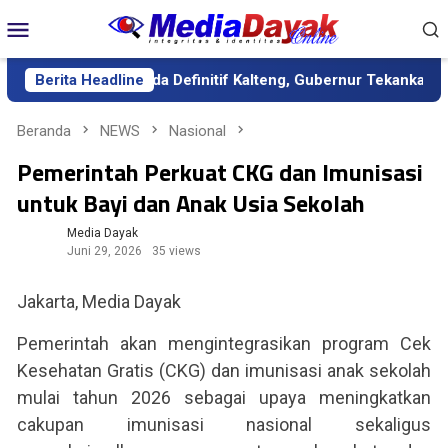
Loncat
Menu
ke
Mobile
konten
ntik sebagai Sekda Definitif Kalteng, Gubernur Tekankan Kerja K
Berita Headline
Beranda
NEWS
Nasional
Pemerintah Perkuat CKG dan Imunisasi
untuk Bayi dan Anak Usia Sekolah
Media Dayak
Juni 29, 2026
35 views
Jakarta, Media Dayak
Pemerintah akan mengintegrasikan program Cek
Kesehatan Gratis (CKG) dan imunisasi anak sekolah
mulai tahun 2026 sebagai upaya meningkatkan
cakupan imunisasi nasional sekaligus