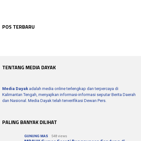
WARTA KEPOLISIAN
Agustus 6, 2026
WARTA KEPOLISIAN
Agustus 6, 2026
Bhabinkamtibmas Sambang Dan Sosialisasi …
WARTA KEPOLISIAN
Agustus 6, 2026
POS TERBARU
Polres Seruyan Edukasi Pelajar SMKN 1 Ku…
WARTA KEPOLISIAN
Agustus 6, 2026
Polres Seruyan Intensifkan Patroli Dialo…
WARTA KEPOLISIAN
Agustus 6, 2026
Wakapolres Hadiri Rapat Paripurna Ke -1…
Kapolres Seruyan Hadiri Pembukaan Pamera…
TENTANG MEDIA DAYAK
Media Dayak
adalah media online terlengkap dan terpercaya di
Kalimantan Tengah, menyajikan informasi-informasi seputar Berita Daerah
dan Nasional. Media Dayak telah terverifikasi Dewan Pers.
PALING BANYAK DILIHAT
GUNUNG MAS
548 views