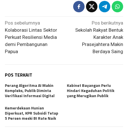
Navigasi
Pos sebelumnya
Pos berikutnya
pos
Kolaborasi Lintas Sektor
Sekolah Rakyat Bentuk
Perkuat Resiliensi Media
Karakter Anak
demi Pembangunan
Prasejahtera Makin
Papua
Berdaya Saing
POS TERKAIT
Perang Algoritma AI Makin
Kabinet Bayangan Perlu
Kompleks, Publik Diminta
Hindari Kegaduhan Politik
Verifikasi Informasi Digital
yang Merugikan Publik
Kemerdekaan Hunian
Diperkuat, KPR Subsidi Tetap
5 Persen meski BI Rate Naik