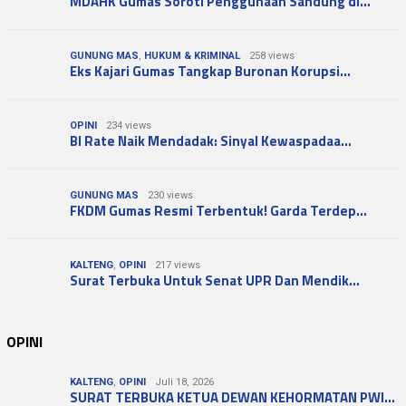
MDAHK Gumas Soroti Penggunaan Sandung di…
GUNUNG MAS
,
HUKUM & KRIMINAL
258 views
Eks Kajari Gumas Tangkap Buronan Korupsi…
OPINI
234 views
BI Rate Naik Mendadak: Sinyal Kewaspadaa…
GUNUNG MAS
230 views
FKDM Gumas Resmi Terbentuk! Garda Terdep…
KALTENG
,
OPINI
217 views
Surat Terbuka Untuk Senat UPR Dan Mendik…
OPINI
KALTENG
,
OPINI
Juli 18, 2026
SURAT TERBUKA KETUA DEWAN KEHORMATAN PWI…