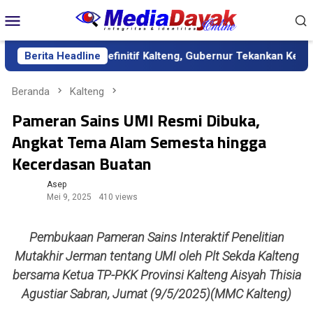
Loncat
Menu
ke
Mobile
konten
k sebagai Sekda Definitif Kalteng, Gubernur Tekankan Kerja Ker
Berita Headline
Beranda
Kalteng
Pameran Sains UMI Resmi Dibuka,
Angkat Tema Alam Semesta hingga
Kecerdasan Buatan
Asep
Mei 9, 2025
410 views
Pembukaan Pameran Sains Interaktif Penelitian
Mutakhir Jerman tentang UMI oleh Plt Sekda Kalteng
bersama Ketua TP-PKK Provinsi Kalteng Aisyah Thisia
Agustiar Sabran, Jumat (9/5/2025)(MMC Kalteng)