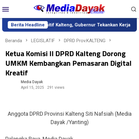
Loncat
Menu
ke
Mobile
konten
ai Sekda Definitif Kalteng, Gubernur Tekankan Kerja Keras dan 
Berita Headline
Beranda
LEGISLATIF
DPRD Prov.KALTENG
Ketua Komisi II DPRD Kalteng Dorong
UMKM Kembangkan Pemasaran Digital
Kreatif
Media Dayak
April 15, 2025
291 views
Anggota DPRD Provinsi Kalteng Siti Nafsiah (Media
Dayak /Yanting)
Palangka Raya, Media Dayak