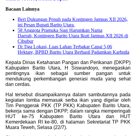
Bacaan Lainnya
Beri Dukungan Penuh pada Kontingen Jamnas XII 2026,
ini Pesan Bupati Barito Utara
58 Anggota Pramuka Siap Harumkan Nama
Daerah, Kontingen Barito Utara Ikuti Jamnas XII 2026 di
Cibubur
Di Tiga Lokasi, Luas Lahan Terbakar Capai 5,06
Hektare, BPBD Barito Utara Berhasil Padamkan Karhutla
Kepala Dinas Ketahanan Pangan dan Perikanan (DKPP)
Kabupaten Barito Utara, H Siswandoyo, menegaskan
pentingnya ikan sebagai sumber pangan untuk
mendukung perkembangan generasi muda yang sehat
dan cerdas.
Hal tersebut disampaikannya dalam sambutannya pada
kegiatan lomba memasak serba ikan yang digelar oleh
Tim Penggerak PKK (TP PKK) Kabupaten Barito Utara,
bekerja sama dengan DKPP, dalam rangka memperingati
HUT ke-75 Kabupaten Barito Utara dan HUT
Kemerdekaan RI ke-80, di halaman Sekretariat TP PKK
Muara Teweh, Selasa (22/7).