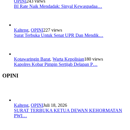
OPINI
243 views
BI Rate Naik Mendadak: Sinyal Kewaspadaa…
Kalteng
,
OPINI
227 views
Surat Terbuka Untuk Senat UPR Dan Mendik…
Kotawaringin Barat
,
Warta Kepolisian
180 views
Kapolres Kobar Pimpin Sertijab Delapan P…
OPINI
Kalteng
,
OPINI
Juli 18, 2026
SURAT TERBUKA KETUA DEWAN KEHORMATAN
PWI…