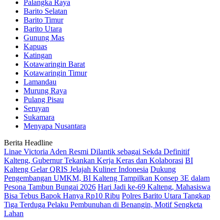
Palangka Raya
Barito Selatan
Barito Timur
Barito Utara
Gunung Mas
Kapuas
Katingan
Kotawaringin Barat
Kotawaringin Timur
Lamandau
Murung Raya
Pulang Pisau
Seruyan
Sukamara
Menyapa Nusantara
Berita Headline
Linae Victoria Aden Resmi Dilantik sebagai Sekda Definitif
Kalteng, Gubernur Tekankan Kerja Keras dan Kolaborasi
BI
Kalteng Gelar QRIS Jelajah Kuliner Indonesia
Dukung
Pengembangan UMKM, BI Kalteng Tampilkan Konsep 3E dalam
Pesona Tambun Bungai 2026
Hari Jadi ke-69 Kalteng, Mahasiswa
Bisa Tebus Bapok Hanya Rp10 Ribu
Polres Barito Utara Tangkap
Tiga Terduga Pelaku Pembunuhan di Benangin, Motif Sengketa
Lahan