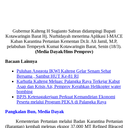
Gubernur Kalteng H Sugianto Sabran didampingi Bupati
Kotawaringin Barat Hj. Nurhidayah menerima Aplikasi I-MACE
Kaban Karantina Pertanian Kementan Dr.Ir. Ali Jamil, M.P,
pelabuhan Tempeyek Kumai Kotawaringin Barat, Senin (18/3).
(Media Dayak/Hms Pemprov)
Bacaan Lainnya
Puluhan Anggota IKWI Kalteng Gelar Senam Sehat
Bersama , Sambut HUT Ke-81 RI
Karhutla Kalteng Meluas: Palangka Raya Terkejar Kabut
Asap dan Krisis Air, Pemprov Kerahkan Helikopter water
bombing
BPJS Ketenagakerjaan Perkuat Kemandirian Ekonomi
Peserta melalui Program PEKA di Palangka Raya
Pangkalan Bun, Media Dayak
Kementerian Pertanian melalui Badan Karantina Pertanian
(Barantan) kembali melepas ekspor 37.000 MT Refined Bleaced