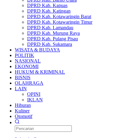
DPRD Kab. Kapuas
DPRD Kab. Katingan
DPRD Kab. Kotawaringin Barat
DPRD Kab. Kotawaringin Timur
DPRD Kab. Lamandau
DPRD Kab. Murung Raya
DPRD Kab. Pulang Pisau
DPRD Kab. Sukamara
WISATA & BUDAYA
POLITIK
NASIONAL
EKONOMI
HUKUM & KRIMINAL
BISNIS
OLAHRAGA
LAIN
OPINI
IKLAN
Hiburan
Kuliner
Otomotif