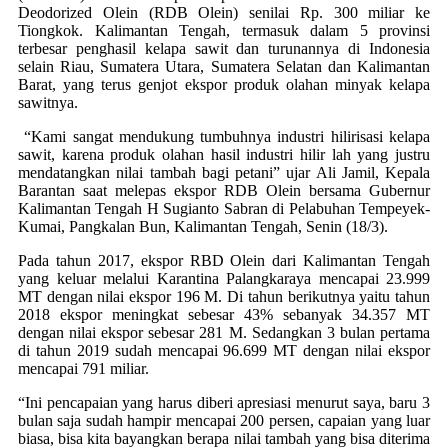
Deodorized Olein (RDB Olein) senilai Rp. 300 miliar ke
Tiongkok. Kalimantan Tengah, termasuk dalam 5 provinsi
terbesar penghasil kelapa sawit dan turunannya di Indonesia
selain Riau, Sumatera Utara, Sumatera Selatan dan Kalimantan
Barat, yang terus genjot ekspor produk olahan minyak kelapa
sawitnya.
“Kami sangat mendukung tumbuhnya industri hilirisasi kelapa
sawit, karena produk olahan hasil industri hilir lah yang justru
mendatangkan nilai tambah bagi petani” ujar Ali Jamil, Kepala
Barantan saat melepas ekspor RDB Olein bersama Gubernur
Kalimantan Tengah H Sugianto Sabran di Pelabuhan Tempeyek-
Kumai, Pangkalan Bun, Kalimantan Tengah, Senin (18/3).
Pada tahun 2017, ekspor RBD Olein dari Kalimantan Tengah
yang keluar melalui Karantina Palangkaraya mencapai 23.999
MT dengan nilai ekspor 196 M. Di tahun berikutnya yaitu tahun
2018 ekspor meningkat sebesar 43% sebanyak 34.357 MT
dengan nilai ekspor sebesar 281 M. Sedangkan 3 bulan pertama
di tahun 2019 sudah mencapai 96.699 MT dengan nilai ekspor
mencapai 791 miliar.
“Ini pencapaian yang harus diberi apresiasi menurut saya, baru 3
bulan saja sudah hampir mencapai 200 persen, capaian yang luar
biasa, bisa kita bayangkan berapa nilai tambah yang bisa diterima