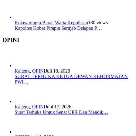
Kotawaringin Barat
,
Warta Kepolisian
180 views
Kapolres Kobar Pimpin Sertijab Delapan P…
OPINI
Kalteng
,
OPINI
Juli 18, 2026
SURAT TERBUKA KETUA DEWAN KEHORMATAN
PWI…
Kalteng
,
OPINI
Juni 17, 2026
Surat Terbuka Untuk Senat UPR Dan Mendik…