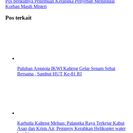
Pos berikutnya
Penemuan Kerangka Penyebab Meninggal
Korban Masih Misteri
Pos terkait
Puluhan Anggota IKWI Kalteng Gelar Senam Sehat
Bersama , Sambut HUT Ke-81 RI
Karhutla Kalteng Meluas: Palangka Raya Terkejar Kabut
Asap dan Krisis Air, Pemprov Kerahkan Helikopter water