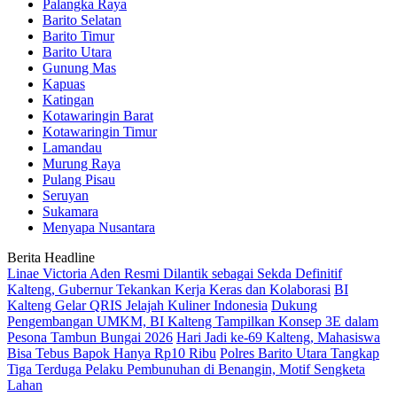
Palangka Raya
Barito Selatan
Barito Timur
Barito Utara
Gunung Mas
Kapuas
Katingan
Kotawaringin Barat
Kotawaringin Timur
Lamandau
Murung Raya
Pulang Pisau
Seruyan
Sukamara
Menyapa Nusantara
Berita Headline
Linae Victoria Aden Resmi Dilantik sebagai Sekda Definitif
Kalteng, Gubernur Tekankan Kerja Keras dan Kolaborasi
BI
Kalteng Gelar QRIS Jelajah Kuliner Indonesia
Dukung
Pengembangan UMKM, BI Kalteng Tampilkan Konsep 3E dalam
Pesona Tambun Bungai 2026
Hari Jadi ke-69 Kalteng, Mahasiswa
Bisa Tebus Bapok Hanya Rp10 Ribu
Polres Barito Utara Tangkap
Tiga Terduga Pelaku Pembunuhan di Benangin, Motif Sengketa
Lahan