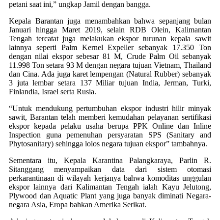
petani saat ini,” ungkap Jamil dengan bangga.
Kepala Barantan juga menambahkan bahwa sepanjang bulan
Januari hingga Maret 2019, selain RDB Olein, Kalimantan
Tengah tercatat juga melakukan ekspor turunan kepala sawit
lainnya seperti Palm Kernel Expeller sebanyak 17.350 Ton
dengan nilai ekspor sebesar 81 M, Crude Palm Oil sebanyak
11.998 Ton setara 93 M dengan negara tujuan Vietnam, Thailand
dan Cina. Ada juga karet lempengan (Natural Rubber) sebanyak
3 juta lembar setara 137 Miliar tujuan India, Jerman, Turki,
Finlandia, Israel serta Rusia.
“Untuk mendukung pertumbuhan ekspor industri hilir minyak
sawit, Barantan telah memberi kemudahan pelayanan sertifikasi
ekspor kepada pelaku usaha berupa PPK Online dan Inline
Inspection guna pemenuhan persyaratan SPS (Sanitary and
Phytosanitary) sehingga lolos negara tujuan ekspor” tambahnya.
Sementara itu, Kepala Karantina Palangkaraya, Parlin R.
Sitanggang menyampaikan data dari sistem otomasi
perkarantinaan di wilayah kerjanya bahwa komoditas unggulan
ekspor lainnya dari Kalimantan Tengah ialah Kayu Jelutong,
Plywood dan Aquatic Plant yang juga banyak diminati Negara-
negara Asia, Eropa bahkan Amerika Serikat.