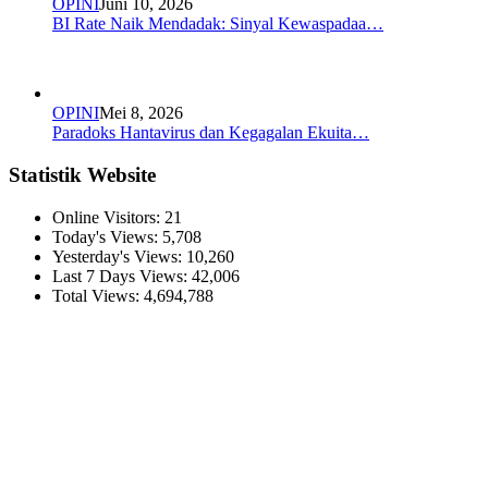
OPINI
Juni 10, 2026
BI Rate Naik Mendadak: Sinyal Kewaspadaa…
OPINI
Mei 8, 2026
Paradoks Hantavirus dan Kegagalan Ekuita…
Statistik Website
Online Visitors:
21
Today's Views:
5,708
Yesterday's Views:
10,260
Last 7 Days Views:
42,006
Total Views:
4,694,788