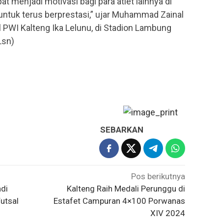
at menjadi motivasi bagi para atlet lainnya di
ntuk terus berprestasi,” ujar Muhammad Zainal
l PWI Kalteng Ika Lelunu, di Stadion Lambung
Lsn)
SEBARKAN
Pos berikutnya
di
Kalteng Raih Medali Perunggu di
utsal
Estafet Campuran 4×100 Porwanas
XIV 2024