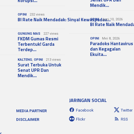
Korupsi…
Mendik…
OPINI
232 views
BI Rate Naik Mendadak: Sinyal Kewaspadaa…
OPINI
Juni 10, 2026
BI Rate Naik Mendad
GUNUNG MAS
227 views
FKDM Gumas Resmi
OPINI
Mei 8, 2026
Paradoks Hantavirus
Terbentuk! Garda
dan Kegagalan
Terdep…
Ekuita…
KALTENG
,
OPINI
213 views
Surat Terbuka Untuk
Senat UPR Dan
Mendik…
JARINGAN SOCIAL
Facebook
Twitter
MEDIA PARTNER
Flickr
RSS
DISCLAIMER
Y