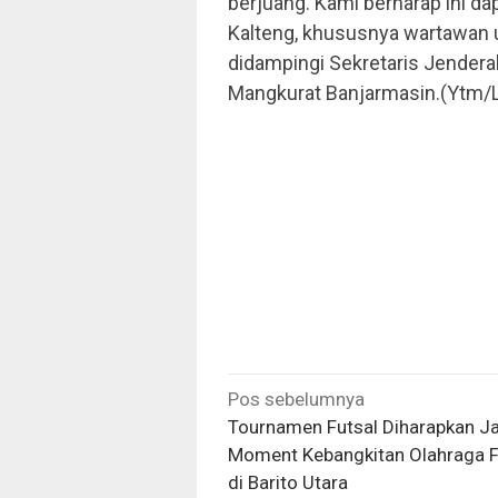
berjuang. Kami berharap ini dap
Kalteng, khususnya wartawan u
didampingi Sekretaris Jendera
Mangkurat Banjarmasin.(Ytm/
Navigasi
Pos sebelumnya
pos
Tournamen Futsal Diharapkan Ja
Moment Kebangkitan Olahraga F
di Barito Utara