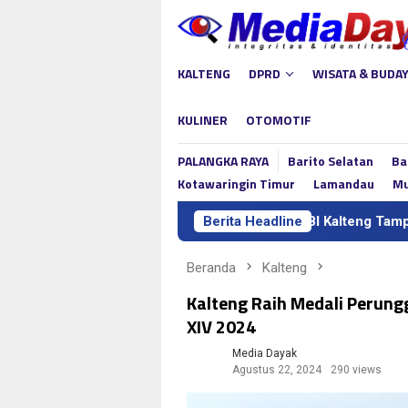
Loncat
ke
konten
KALTENG
DPRD
WISATA & BUDA
KULINER
OTOMOTIF
PALANGKA RAYA
Barito Selatan
Ba
Kotawaringin Timur
Lamandau
Mu
Dukung Pengembangan UMKM, BI Kalteng Tampilkan Konsep
Berita Headline
Beranda
Kalteng
Kalteng Raih Medali Perun
XIV 2024
Media Dayak
Agustus 22, 2024
290 views