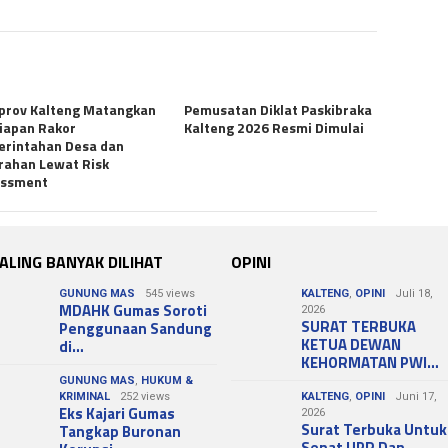
prov Kalteng Matangkan
Pemusatan Diklat Paskibraka
iapan Rakor
Kalteng 2026 Resmi Dimulai
rintahan Desa dan
rahan Lewat Risk
essment
ALING BANYAK DILIHAT
OPINI
GUNUNG MAS
545 views
KALTENG
,
OPINI
Juli 18,
MDAHK Gumas Soroti
2026
SURAT TERBUKA
Penggunaan Sandung
KETUA DEWAN
di…
KEHORMATAN PWI…
GUNUNG MAS
,
HUKUM &
KRIMINAL
252 views
KALTENG
,
OPINI
Juni 17,
Eks Kajari Gumas
2026
Surat Terbuka Untuk
Tangkap Buronan
Senat UPR Dan