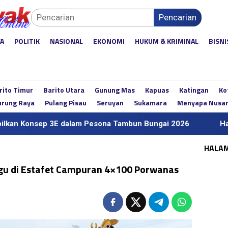
Pencarian
YA
POLITIK
NASIONAL
EKONOMI
HUKUM & KRIMINAL
BISNI
rito Timur
Barito Utara
Gunung Mas
Kapuas
Katingan
Ko
rung Raya
Pulang Pisau
Seruyan
Sukamara
Menyapa Nusa
 3E dalam Pesona Tambun Bungai 2026
Hari Jadi ke-6
HALA
ggu di Estafet Campuran 4×100 Porwanas