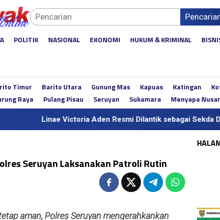
Pencaria
YA
POLITIK
NASIONAL
EKONOMI
HUKUM & KRIMINAL
BISNI
rito Timur
Barito Utara
Gunung Mas
Kapuas
Katingan
Ko
rung Raya
Pulang Pisau
Seruyan
Sukamara
Menyapa Nusa
Linae Victoria Aden Resmi Dilantik sebagai Sekda Definitif K
HALA
olres Seruyan Laksanakan Patroli Rutin
etap aman, Polres Seruyan mengerahkankan