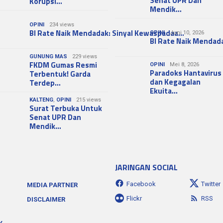
Senat UPR Dan
Korupsi…
Mendik…
OPINI
234 views
BI Rate Naik Mendadak: Sinyal Kewaspadaa…
OPINI
Juni 10, 2026
BI Rate Naik Mendad
GUNUNG MAS
229 views
FKDM Gumas Resmi
OPINI
Mei 8, 2026
Paradoks Hantavirus
Terbentuk! Garda
dan Kegagalan
Terdep…
Ekuita…
KALTENG
,
OPINI
215 views
Surat Terbuka Untuk
Senat UPR Dan
Mendik…
JARINGAN SOCIAL
Facebook
Twitter
MEDIA PARTNER
Flickr
RSS
DISCLAIMER