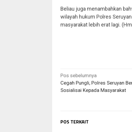
Beliau juga menambahkan bahw
wilayah hukum Polres Seruyan
masyarakat lebih erat lagi. (H
Navigasi
Pos sebelumnya
pos
Cegah Pungli, Polres Seruyan Be
Sosialisai Kepada Masyarakat
POS TERKAIT