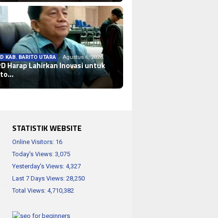
D KAB. BARITO UTARA
Agustus 6, 2026
D KAB. BARITO UTARA
Agustus 6, 2026
D Harap Lahirkan Inovasi untuk
mudah Warga Miliki Dokumen
ito…
penduduk…
STATISTIK WEBSITE
Online Visitors:
16
Today's Views:
3,075
Yesterday's Views:
4,327
Last 7 Days Views:
28,250
Total Views:
4,710,382