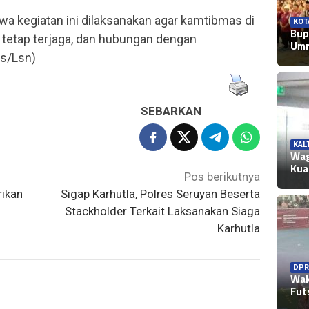
a kegiatan ini dilaksanakan agar kamtibmas di
KOT
Bup
 tetap terjaga, dan hubungan dengan
Umr
ms/Lsn)
SEBARKAN
KAL
Wag
Kua
Pos berikutnya
rikan
Sigap Karhutla, Polres Seruyan Beserta
Stackholder Terkait Laksanakan Siaga
Karhutla
DPR
Wak
Fut