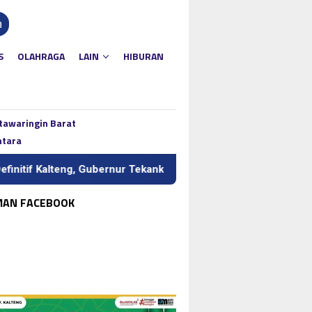
n
S
OLAHRAGA
LAIN
HIBURAN
tawaringin Barat
ntara
alteng, Gubernur Tekankan Kerja Keras dan Kolaborasi
BI
MAN FACEBOOK