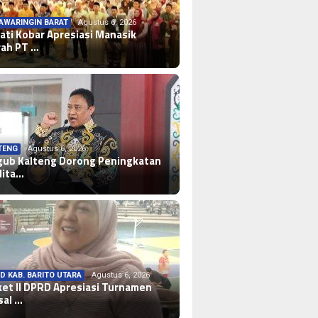
AWARINGIN BARAT
Agustus 6, 2026
ati Kobar Apresiasi Manasik
ah PT …
TENG
Agustus 6, 2026
ub Kalteng Dorong Peningkatan
lita…
D KAB. BARITO UTARA
Agustus 6, 2026
et II DPRD Apresiasi Turnamen
sal …