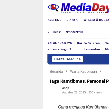
Loncat
ke
konten
KALTENG
DPRD
WISATA & BUDA
KULINER
OTOMOTIF
PALANGKA RAYA
Barito Selatan
Ba
Kotawaringin Timur
Lamandau
Mu
Berita Headline
Beranda
Warta Kepolisian
Jaga Kamtibmas, Personel P
Asep
Agustus 26, 2025
256 views
Guna menjaga Kamtibmas t