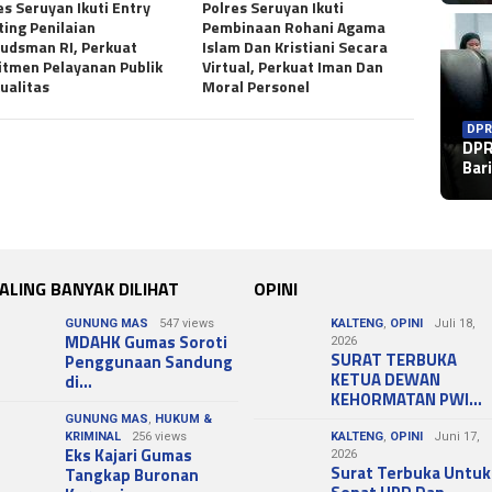
es Seruyan Ikuti Entry
Polres Seruyan Ikuti
ing Penilaian
Pembinaan Rohani Agama
dsman RI, Perkuat
Islam Dan Kristiani Secara
tmen Pelayanan Publik
Virtual, Perkuat Iman Dan
ualitas
Moral Personel
DPR
DPR
DPR
Per
Bar
Ke
ALING BANYAK DILIHAT
OPINI
GUNUNG MAS
547 views
KALTENG
,
OPINI
Juli 18,
MDAHK Gumas Soroti
2026
SURAT TERBUKA
Penggunaan Sandung
KETUA DEWAN
di…
KEHORMATAN PWI…
GUNUNG MAS
,
HUKUM &
KRIMINAL
256 views
KALTENG
,
OPINI
Juni 17,
Eks Kajari Gumas
2026
Surat Terbuka Untuk
Tangkap Buronan