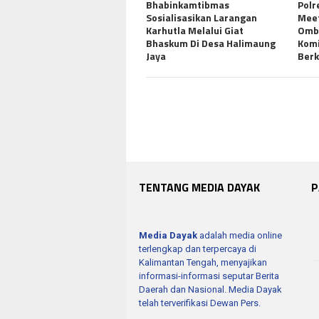
Bhabinkamtibmas
Polr
Sosialisasikan Larangan
Meet
Karhutla Melalui Giat
Ombu
Bhaskum Di Desa Halimaung
Komi
Jaya
Berk
TENTANG MEDIA DAYAK
P
Media Dayak
adalah media online
terlengkap dan terpercaya di
Kalimantan Tengah, menyajikan
informasi-informasi seputar Berita
Daerah dan Nasional. Media Dayak
telah terverifikasi Dewan Pers.