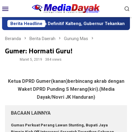
Loncat
Menu
ke
Mobile
konten
bagai Sekda Definitif Kalteng, Gubernur Tekankan Kerja Keras d
Berita Headline
Beranda
Berita Daerah
Gunung Mas
Gumer: Hormati Guru!
Maret 5, 2019
384 views
Ketua DPRD Gumer(kanan)berbincang akrab dengan
Waket DPRD Punding S Merang(kiri).(Media
Dayak/Novri JK Handuran)
BACAAN LAINNYA
Gumas Perkuat Perang Lawan Stunting, Bupati Jaya
Pimpin Kick Off Intervensi Serentak Targetkan Cakupan