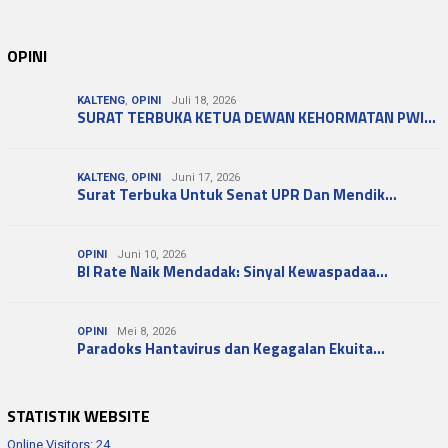
Online Visitors:
24
Today's Views:
2,625
Yesterday's Views:
4,809
Last 7 Days Views:
28,004
Total Views:
4,700,763
INDEKS
REDAKSI
MEDIA PARTNER
PEDOMAN MEDIA SIBER
KODE ETIK
DISCLAIMER
KARIR
PRIVACY POLICY