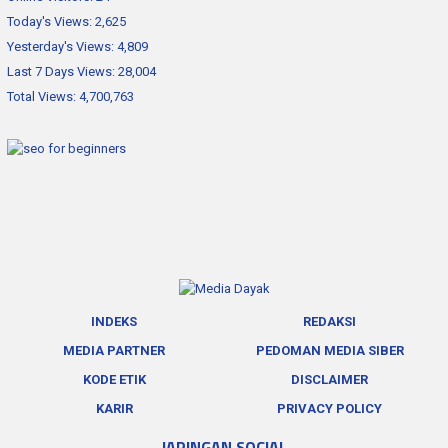
JARINGAN SOCIAL
Facebook
Twitter
Youtube
Flickr
RSS
| PT. MEDIA DAYAK BERSAMA © 2024 | Terverifikasi Dewan Pers
|
Develop by
HumaKreatif
|