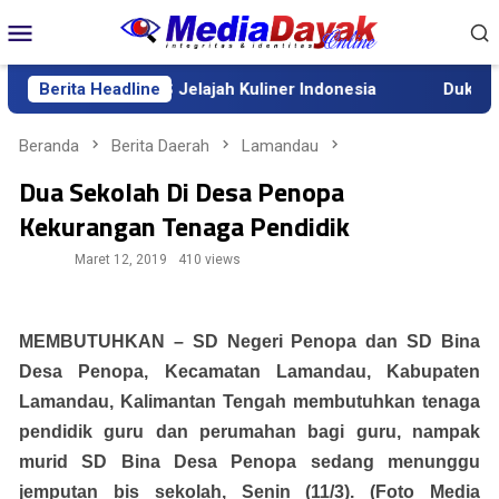
Loncat
Menu
ke
Mobile
konten
lteng Gelar QRIS Jelajah Kuliner Indonesia
Berita Headline
Dukung Peng
Beranda
Berita Daerah
Lamandau
Dua Sekolah Di Desa Penopa
Kekurangan Tenaga Pendidik
Maret 12, 2019
410 views
MEMBUTUHKAN – SD Negeri Penopa dan SD Bina
Desa Penopa, Kecamatan Lamandau, Kabupaten
Lamandau, Kalimantan Tengah membutuhkan tenaga
pendidik guru dan perumahan bagi guru, nampak
murid SD Bina Desa Penopa sedang menunggu
jemputan bis sekolah, Senin (11/3). (Foto Media