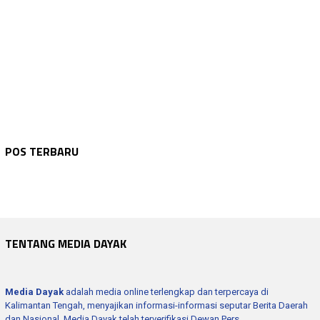
dan Nasional. Media Dayak telah terverifikasi Dewan Pers.
PALING BANYAK DILIHAT
GUNUNG MAS
548 views
MDAHK Gumas Soroti Penggunaan Sandung di…
GUNUNG MAS
,
HUKUM & KRIMINAL
258 views
Eks Kajari Gumas Tangkap Buronan Korupsi…
OPINI
237 views
BI Rate Naik Mendadak: Sinyal Kewaspadaa…
GUNUNG MAS
234 views
FKDM Gumas Resmi Terbentuk! Garda Terdep…
KALTENG
,
OPINI
220 views