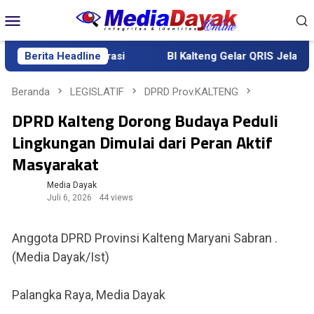
Loncat
Menu
ke
Mobile
konten
 Keras dan Kolaborasi
Berita Headline
BI Kalteng Gelar QRIS Jelajah Kuli
Beranda
LEGISLATIF
DPRD Prov.KALTENG
DPRD Kalteng Dorong Budaya Peduli
Lingkungan Dimulai dari Peran Aktif
Masyarakat
Media Dayak
Juli 6, 2026
44 views
Anggota DPRD Provinsi Kalteng Maryani Sabran .
(Media Dayak/Ist)
Palangka Raya, Media Dayak