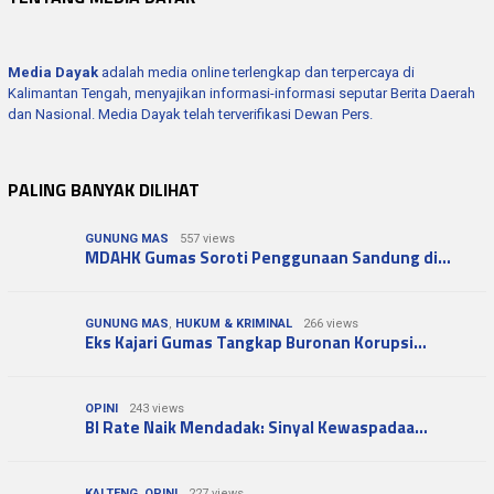
Media Dayak
adalah media online terlengkap dan terpercaya di
Kalimantan Tengah, menyajikan informasi-informasi seputar Berita Daerah
dan Nasional. Media Dayak telah terverifikasi Dewan Pers.
PALING BANYAK DILIHAT
GUNUNG MAS
557 views
MDAHK Gumas Soroti Penggunaan Sandung di…
GUNUNG MAS
,
HUKUM & KRIMINAL
266 views
Eks Kajari Gumas Tangkap Buronan Korupsi…
OPINI
243 views
BI Rate Naik Mendadak: Sinyal Kewaspadaa…
KALTENG
,
OPINI
227 views