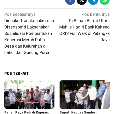
Navigasi
Pos sebelumnya
Pos berikutnya
pos
Disnakertranskopukm dan
Pj Bupati Barito Utara
Dissospmd Laksanakan
Muhlis Hadiri Bank Kalteng
Sosialisasi Pembentukan
QRIS Fun Walk di Palangka
Koperasi Merah Putih
Raya
Desa dan Kelurahan di
Lahei dan Gunung Purei
POS TERKAIT
Panen Raya Padi di Kapuas,
Bupati Kapuas Sambut