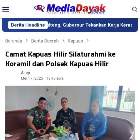
Loncat
Menu
ke
Mobile
konten
itif Kalteng, Gubernur Tekankan Kerja Keras dan Kolaborasi
Berita Headline
Beranda
Berita Daerah
Kapuas
Camat Kapuas Hilir Silaturahmi ke
Koramil dan Polsek Kapuas Hilir
Asep
Mei 17, 2025
194 views