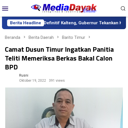
Loncat
Menu
ke
Mobile
konten
 Sekda Definitif Kalteng, Gubernur Tekankan Kerja Keras dan Ko
Berita Headline
Beranda
Berita Daerah
Barito Timur
Camat Dusun Timur Ingatkan Panitia
Teliti Memeriksa Berkas Bakal Calon
BPD
Rusni
Oktober 19, 2022
391 views