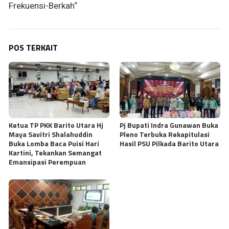
Frekuensi-Berkah“
POS TERKAIT
Ketua TP PKK Barito Utara Hj
Pj Bupati Indra Gunawan Buka
Maya Savitri Shalahuddin
Pleno Terbuka Rekapitulasi
Buka Lomba Baca Puisi Hari
Hasil PSU Pilkada Barito Utara
Kartini, Tekankan Semangat
Emansipasi Perempuan