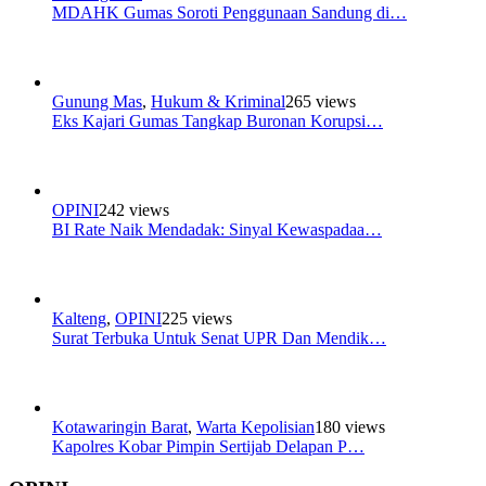
MDAHK Gumas Soroti Penggunaan Sandung di…
Gunung Mas
,
Hukum & Kriminal
265 views
Eks Kajari Gumas Tangkap Buronan Korupsi…
OPINI
242 views
BI Rate Naik Mendadak: Sinyal Kewaspadaa…
Kalteng
,
OPINI
225 views
Surat Terbuka Untuk Senat UPR Dan Mendik…
Kotawaringin Barat
,
Warta Kepolisian
180 views
Kapolres Kobar Pimpin Sertijab Delapan P…