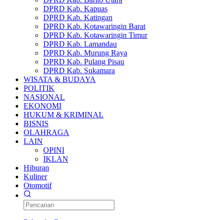
DPRD Kab. Kapuas
DPRD Kab. Katingan
DPRD Kab. Kotawaringin Barat
DPRD Kab. Kotawaringin Timur
DPRD Kab. Lamandau
DPRD Kab. Murung Raya
DPRD Kab. Pulang Pisau
DPRD Kab. Sukamara
WISATA & BUDAYA
POLITIK
NASIONAL
EKONOMI
HUKUM & KRIMINAL
BISNIS
OLAHRAGA
LAIN
OPINI
IKLAN
Hiburan
Kuliner
Otomotif