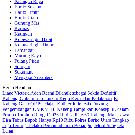
Palangka Raya
Barito Selatan
Barito Timur
Barito Utara
Gunung Mas
Kapuas
Katingan
Kotawaringin Barat
Kotawaringin Timur
Lamandau
Murung Raya
Pulang Pisau
Seruyan
Sukamara
Menyapa Nusantara
Berita Headline
Linae Victoria Aden Resmi Dilantik sebagai Sekda Definitif
Kalteng, Gubernur Tekankan Kerja Keras dan Kolaborasi
BI
Kalteng Gelar QRIS Jelajah Kuliner Indonesia
Dukung
Pengembangan UMKM, BI Kalteng Tampilkan Konsep 3E dalam
Pesona Tambun Bungai 2026
Hari Jadi ke-69 Kalteng, Mahasiswa
Bisa Tebus Bapok Hanya Rp10 Ribu
Polres Barito Utara Tangkap
Tiga Terduga Pelaku Pembunuhan di Benangin, Motif Sengketa
Lahan