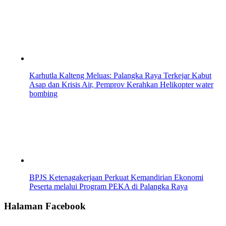
Karhutla Kalteng Meluas: Palangka Raya Terkejar Kabut
Asap dan Krisis Air, Pemprov Kerahkan Helikopter water
bombing
BPJS Ketenagakerjaan Perkuat Kemandirian Ekonomi
Peserta melalui Program PEKA di Palangka Raya
Halaman Facebook