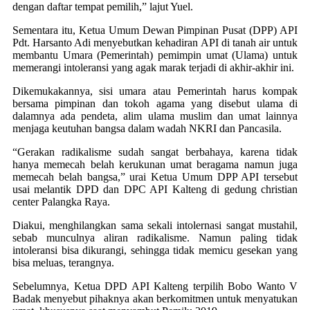
dengan daftar tempat pemilih,” lajut Yuel.
Sementara itu, Ketua Umum Dewan Pimpinan Pusat (DPP) API
Pdt. Harsanto Adi menyebutkan kehadiran API di tanah air untuk
membantu Umara (Pemerintah) pemimpin umat (Ulama) untuk
memerangi intoleransi yang agak marak terjadi di akhir-akhir ini.
Dikemukakannya, sisi umara atau Pemerintah harus kompak
bersama pimpinan dan tokoh agama yang disebut ulama di
dalamnya ada pendeta, alim ulama muslim dan umat lainnya
menjaga keutuhan bangsa dalam wadah NKRI dan Pancasila.
“Gerakan radikalisme sudah sangat berbahaya, karena tidak
hanya memecah belah kerukunan umat beragama namun juga
memecah belah bangsa,” urai Ketua Umum DPP API tersebut
usai melantik DPD dan DPC API Kalteng di gedung christian
center Palangka Raya.
Diakui, menghilangkan sama sekali intolernasi sangat mustahil,
sebab munculnya aliran radikalisme. Namun paling tidak
intoleransi bisa dikurangi, sehingga tidak memicu gesekan yang
bisa meluas, terangnya.
Sebelumnya, Ketua DPD API Kalteng terpilih Bobo Wanto V
Badak menyebut pihaknya akan berkomitmen untuk menyatukan