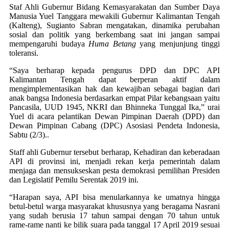
Staf Ahli Gubernur Bidang Kemasyarakatan dan Sumber Daya
Manusia Yuel Tanggara mewakili Gubernur Kalimantan Tengah
(Kalteng), Sugianto Sabran mengatakan, dinamika perubahan
sosial dan politik yang berkembang saat ini jangan sampai
mempengaruhi budaya
Huma Betang
yang menjunjung tinggi
toleransi.
“Saya berharap kepada pengurus DPD dan DPC API
Kalimantan Tengah dapat berperan aktif dalam
mengimplementasikan hak dan kewajiban sebagai bagian dari
anak bangsa Indonesia berdasarkan empat Pilar kebangsaan yaitu
Pancasila, UUD 1945, NKRI dan Bhinneka Tunggal Ika,” urai
Yuel di acara pelantikan Dewan Pimpinan Daerah (DPD) dan
Dewan Pimpinan Cabang (DPC) Asosiasi Pendeta Indonesia,
Sabtu (2/3)..
Staff ahli Gubernur tersebut berharap, Kehadiran dan keberadaan
API di provinsi ini, menjadi rekan kerja pemerintah dalam
menjaga dan mensukseskan pesta demokrasi pemilihan Presiden
dan Legislatif Pemilu Serentak 2019 ini.
“Harapan saya, API bisa menularkannya ke umatnya hingga
betul-betul warga masyarakat khususnya yang beragama Nasrani
yang sudah berusia 17 tahun sampai dengan 70 tahun untuk
rame-rame nanti ke bilik suara pada tanggal 17 April 2019 sesuai