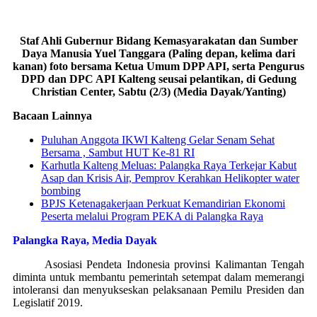
Staf Ahli Gubernur Bidang Kemasyarakatan dan Sumber
Daya Manusia Yuel Tanggara (Paling depan, kelima dari
kanan) foto bersama Ketua Umum DPP API, serta Pengurus
DPD dan DPC API Kalteng seusai pelantikan, di Gedung
Christian Center, Sabtu (2/3) (Media Dayak/Yanting)
Bacaan Lainnya
Puluhan Anggota IKWI Kalteng Gelar Senam Sehat
Bersama , Sambut HUT Ke-81 RI
Karhutla Kalteng Meluas: Palangka Raya Terkejar Kabut
Asap dan Krisis Air, Pemprov Kerahkan Helikopter water
bombing
BPJS Ketenagakerjaan Perkuat Kemandirian Ekonomi
Peserta melalui Program PEKA di Palangka Raya
Palangka Raya, Media Dayak
Asosiasi Pendeta Indonesia provinsi Kalimantan Tengah
diminta untuk membantu pemerintah setempat dalam memerangi
intoleransi dan menyukseskan pelaksanaan Pemilu Presiden dan
Legislatif 2019.