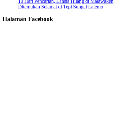
10 Hari Pencarian, Lansia Hilang di Malawaken
Ditemukan Selamat di Tepi Sungai Lalemo
Halaman Facebook