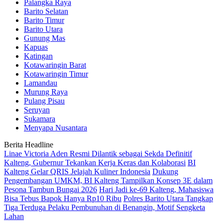
Palangka Raya
Barito Selatan
Barito Timur
Barito Utara
Gunung Mas
Kapuas
Katingan
Kotawaringin Barat
Kotawaringin Timur
Lamandau
Murung Raya
Pulang Pisau
Seruyan
Sukamara
Menyapa Nusantara
Berita Headline
Linae Victoria Aden Resmi Dilantik sebagai Sekda Definitif
Kalteng, Gubernur Tekankan Kerja Keras dan Kolaborasi
BI
Kalteng Gelar QRIS Jelajah Kuliner Indonesia
Dukung
Pengembangan UMKM, BI Kalteng Tampilkan Konsep 3E dalam
Pesona Tambun Bungai 2026
Hari Jadi ke-69 Kalteng, Mahasiswa
Bisa Tebus Bapok Hanya Rp10 Ribu
Polres Barito Utara Tangkap
Tiga Terduga Pelaku Pembunuhan di Benangin, Motif Sengketa
Lahan