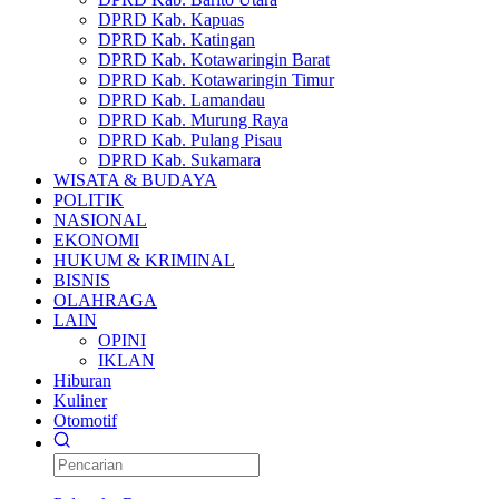
DPRD Kab. Kapuas
DPRD Kab. Katingan
DPRD Kab. Kotawaringin Barat
DPRD Kab. Kotawaringin Timur
DPRD Kab. Lamandau
DPRD Kab. Murung Raya
DPRD Kab. Pulang Pisau
DPRD Kab. Sukamara
WISATA & BUDAYA
POLITIK
NASIONAL
EKONOMI
HUKUM & KRIMINAL
BISNIS
OLAHRAGA
LAIN
OPINI
IKLAN
Hiburan
Kuliner
Otomotif