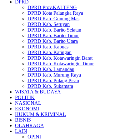
DPRD
DPRD Prov.KALTENG
DPRD Kota Palangka Raya
DPRD Kab. Gunung Mas
DPRD Kab. Seruyan
DPRD Kab. Barito Selatan
DPRD Kab. Barito Timur
DPRD Kab. Barito Utara
DPRD Kab. Kapuas
DPRD Kab. Katingan
DPRD Kab. Kotawaringin Barat
DPRD Kab. Kotawaringin Timur
DPRD Kab. Lamandau
DPRD Kab. Murung Raya
DPRD Kab. Pulang Pisau
DPRD Kab. Sukamara
WISATA & BUDAYA
POLITIK
NASIONAL
EKONOMI
HUKUM & KRIMINAL
BISNIS
OLAHRAGA
LAIN
OPINI