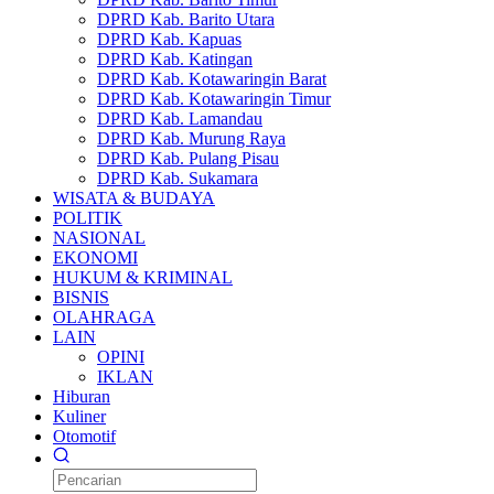
DPRD Kab. Barito Utara
DPRD Kab. Kapuas
DPRD Kab. Katingan
DPRD Kab. Kotawaringin Barat
DPRD Kab. Kotawaringin Timur
DPRD Kab. Lamandau
DPRD Kab. Murung Raya
DPRD Kab. Pulang Pisau
DPRD Kab. Sukamara
WISATA & BUDAYA
POLITIK
NASIONAL
EKONOMI
HUKUM & KRIMINAL
BISNIS
OLAHRAGA
LAIN
OPINI
IKLAN
Hiburan
Kuliner
Otomotif