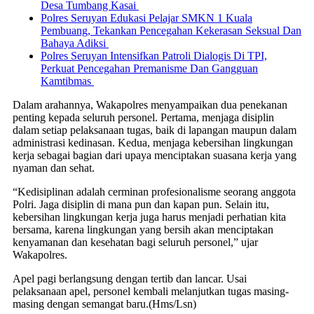
Desa Tumbang Kasai
Polres Seruyan Edukasi Pelajar SMKN 1 Kuala
Pembuang, Tekankan Pencegahan Kekerasan Seksual Dan
Bahaya Adiksi
Polres Seruyan Intensifkan Patroli Dialogis Di TPI,
Perkuat Pencegahan Premanisme Dan Gangguan
Kamtibmas
Dalam arahannya, Wakapolres menyampaikan dua penekanan
penting kepada seluruh personel. Pertama, menjaga disiplin
dalam setiap pelaksanaan tugas, baik di lapangan maupun dalam
administrasi kedinasan. Kedua, menjaga kebersihan lingkungan
kerja sebagai bagian dari upaya menciptakan suasana kerja yang
nyaman dan sehat.
“Kedisiplinan adalah cerminan profesionalisme seorang anggota
Polri. Jaga disiplin di mana pun dan kapan pun. Selain itu,
kebersihan lingkungan kerja juga harus menjadi perhatian kita
bersama, karena lingkungan yang bersih akan menciptakan
kenyamanan dan kesehatan bagi seluruh personel,” ujar
Wakapolres.
Apel pagi berlangsung dengan tertib dan lancar. Usai
pelaksanaan apel, personel kembali melanjutkan tugas masing-
masing dengan semangat baru.(Hms/Lsn)