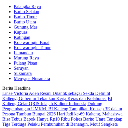
Palangka Raya
Barito Selatan
Barito Timur
Barito Utara
Gunung Mas
Kapuas
Katingan
Kotawaringin Barat
Kotawaringin Timur
Lamandau
Murung Raya
Pulang Pisau
Seruyan
Sukamara
Menyapa Nusantara
Berita Headline
Linae Victoria Aden Resmi Dilantik sebagai Sekda Definitif
Kalteng, Gubernur Tekankan Kerja Keras dan Kolaborasi
BI
Kalteng Gelar QRIS Jelajah Kuliner Indonesia
Dukung
Pengembangan UMKM, BI Kalteng Tampilkan Konsep 3E dalam
Pesona Tambun Bungai 2026
Hari Jadi ke-69 Kalteng, Mahasiswa
Bisa Tebus Bapok Hanya Rp10 Ribu
Polres Barito Utara Tangkap
Tiga Terduga Pelaku Pembunuhan di Benangin, Motif Sengketa