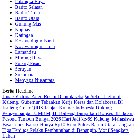
Palangka Raya
Barito Selatan
Barito Timur
Barito Utara
Gunung Mas
Kapuas
Katingan
Kotawaringin Barat
Kotawaringin Timur
Lamandau
Murung Raya
Pulang Pisau
Seruyan
Sukamara
Menyapa Nusantara
Berita Headline
Linae Victoria Aden Resmi Dilantik sebagai Sekda Definitif
Kalteng, Gubernur Tekankan Kerja Keras dan Kolaborasi
BI
Kalteng Gelar QRIS Jelajah Kuliner Indonesia
Dukung
Pengembangan UMKM, BI Kalteng Tampilkan Konsep 3E dalam
Pesona Tambun Bungai 2026
Hari Jadi ke-69 Kalteng, Mahasiswa
Bisa Tebus Bapok Hanya Rp10 Ribu
Polres Barito Utara Tangkap
Tiga Terduga Pelaku Pembunuhan di Benangin, Motif Sengketa
Lahan