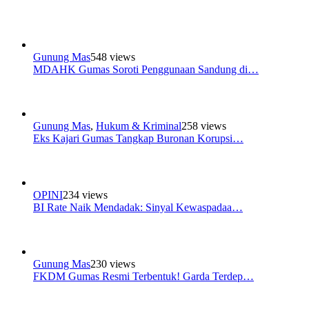
Gunung Mas
548 views
MDAHK Gumas Soroti Penggunaan Sandung di…
Gunung Mas
,
Hukum & Kriminal
258 views
Eks Kajari Gumas Tangkap Buronan Korupsi…
OPINI
234 views
BI Rate Naik Mendadak: Sinyal Kewaspadaa…
Gunung Mas
230 views
FKDM Gumas Resmi Terbentuk! Garda Terdep…