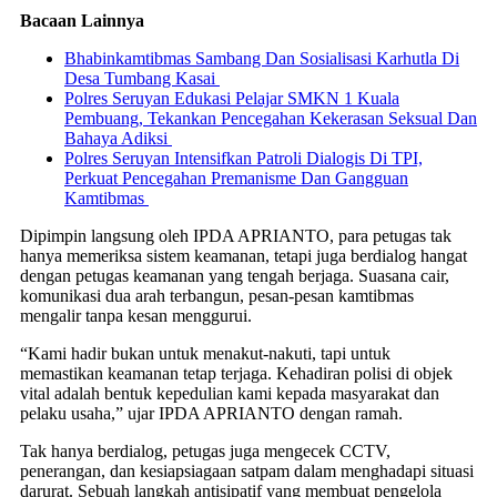
Bacaan Lainnya
Bhabinkamtibmas Sambang Dan Sosialisasi Karhutla Di
Desa Tumbang Kasai
Polres Seruyan Edukasi Pelajar SMKN 1 Kuala
Pembuang, Tekankan Pencegahan Kekerasan Seksual Dan
Bahaya Adiksi
Polres Seruyan Intensifkan Patroli Dialogis Di TPI,
Perkuat Pencegahan Premanisme Dan Gangguan
Kamtibmas
Dipimpin langsung oleh IPDA APRIANTO, para petugas tak
hanya memeriksa sistem keamanan, tetapi juga berdialog hangat
dengan petugas keamanan yang tengah berjaga. Suasana cair,
komunikasi dua arah terbangun, pesan-pesan kamtibmas
mengalir tanpa kesan menggurui.
“Kami hadir bukan untuk menakut-nakuti, tapi untuk
memastikan keamanan tetap terjaga. Kehadiran polisi di objek
vital adalah bentuk kepedulian kami kepada masyarakat dan
pelaku usaha,” ujar IPDA APRIANTO dengan ramah.
Tak hanya berdialog, petugas juga mengecek CCTV,
penerangan, dan kesiapsiagaan satpam dalam menghadapi situasi
darurat. Sebuah langkah antisipatif yang membuat pengelola