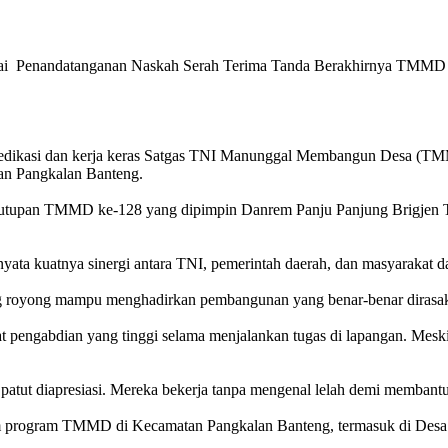
i Penandatanganan Naskah Serah Terima Tanda Berakhirnya TMMD K
 dedikasi dan kerja keras Satgas TNI Manunggal Membangun Desa (T
an Pangkalan Banteng.
a penutupan TMMD ke-128 yang dipimpin Danrem Panju Panjung Brigj
ata kuatnya sinergi antara TNI, pemerintah daerah, dan masyarakat
royong mampu menghadirkan pembangunan yang benar-benar dirasakan
pengabdian yang tinggi selama menjalankan tugas di lapangan. Meski 
g patut diapresiasi. Mereka bekerja tanpa mengenal lelah demi memban
am program TMMD di Kecamatan Pangkalan Banteng, termasuk di Desa 