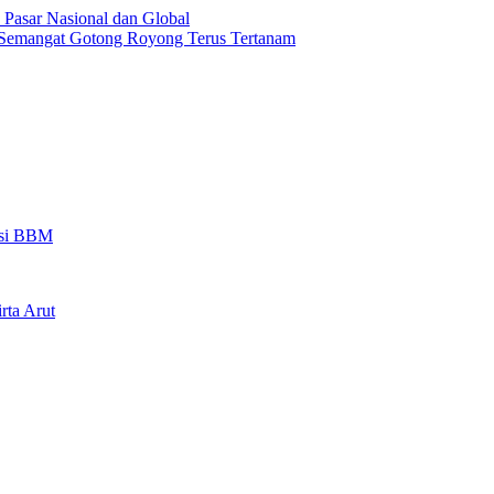
Pasar Nasional dan Global
emangat Gotong Royong Terus Tertanam
busi BBM
rta Arut