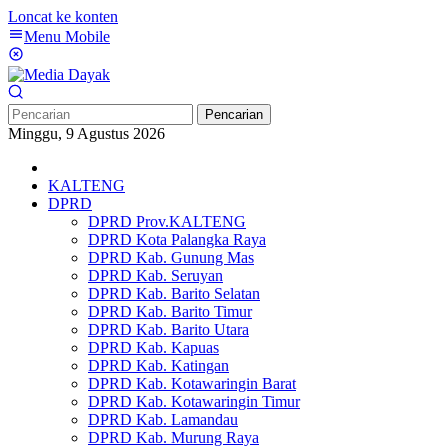
Loncat ke konten
Menu Mobile
Pencarian
Minggu, 9 Agustus 2026
KALTENG
DPRD
DPRD Prov.KALTENG
DPRD Kota Palangka Raya
DPRD Kab. Gunung Mas
DPRD Kab. Seruyan
DPRD Kab. Barito Selatan
DPRD Kab. Barito Timur
DPRD Kab. Barito Utara
DPRD Kab. Kapuas
DPRD Kab. Katingan
DPRD Kab. Kotawaringin Barat
DPRD Kab. Kotawaringin Timur
DPRD Kab. Lamandau
DPRD Kab. Murung Raya