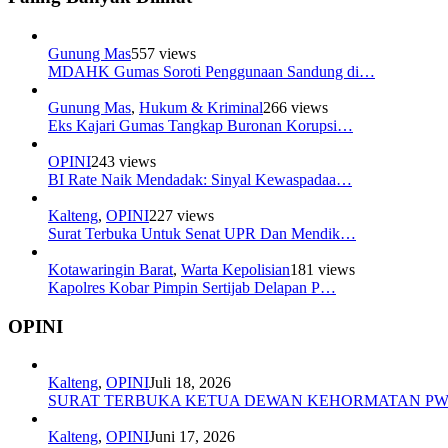
Gunung Mas
557 views
MDAHK Gumas Soroti Penggunaan Sandung di…
Gunung Mas
,
Hukum & Kriminal
266 views
Eks Kajari Gumas Tangkap Buronan Korupsi…
OPINI
243 views
BI Rate Naik Mendadak: Sinyal Kewaspadaa…
Kalteng
,
OPINI
227 views
Surat Terbuka Untuk Senat UPR Dan Mendik…
Kotawaringin Barat
,
Warta Kepolisian
181 views
Kapolres Kobar Pimpin Sertijab Delapan P…
OPINI
Kalteng
,
OPINI
Juli 18, 2026
SURAT TERBUKA KETUA DEWAN KEHORMATAN P
Kalteng
,
OPINI
Juni 17, 2026