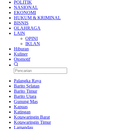
POLITIK
NASIONAL
EKONOMI
HUKUM & KRIMINAL
BISNIS
OLAHRAGA
LAIN
OPINI
IKLAN
Hiburan
Kuliner
Otomotif
Palangka Raya
Barito Selatan
Barito Timur
Barito Utara
Gunung Mas
Kapuas
Katingan
Kotawaringin Barat
Kotawaringin Timur
Lamandau