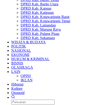
DPRD Kab. Barito Utara
DPRD Kab. Kapuas
DPRD Kab. Katingan
DPRD Kab. Kotawaringin Barat
DPRD Kab. Kotawaringin Timur
DPRD Kab. Lamandau
DPRD Kab. Murung Raya
DPRD Kab. Pulang Pisau
DPRD Kab. Sukamara
WISATA & BUDAYA
POLITIK
NASIONAL
EKONOMI
HUKUM & KRIMINAL
BISNIS
OLAHRAGA
LAIN
OPINI
IKLAN
Hiburan
Kuliner
Otomotif