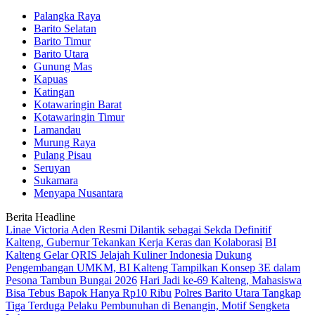
Palangka Raya
Barito Selatan
Barito Timur
Barito Utara
Gunung Mas
Kapuas
Katingan
Kotawaringin Barat
Kotawaringin Timur
Lamandau
Murung Raya
Pulang Pisau
Seruyan
Sukamara
Menyapa Nusantara
Berita Headline
Linae Victoria Aden Resmi Dilantik sebagai Sekda Definitif
Kalteng, Gubernur Tekankan Kerja Keras dan Kolaborasi
BI
Kalteng Gelar QRIS Jelajah Kuliner Indonesia
Dukung
Pengembangan UMKM, BI Kalteng Tampilkan Konsep 3E dalam
Pesona Tambun Bungai 2026
Hari Jadi ke-69 Kalteng, Mahasiswa
Bisa Tebus Bapok Hanya Rp10 Ribu
Polres Barito Utara Tangkap
Tiga Terduga Pelaku Pembunuhan di Benangin, Motif Sengketa