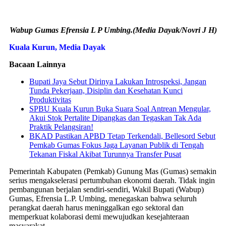
Wabup Gumas Efrensia L P Umbing.(Media Dayak/Novri J H)
Kuala Kurun, Media Dayak
Bacaan Lainnya
Bupati Jaya Sebut Dirinya Lakukan Introspeksi, Jangan
Tunda Pekerjaan, Disiplin dan Kesehatan Kunci
Produktivitas
SPBU Kuala Kurun Buka Suara Soal Antrean Mengular,
Akui Stok Pertalite Dipangkas dan Tegaskan Tak Ada
Praktik Pelangsiran!
BKAD Pastikan APBD Tetap Terkendali, Bellesord Sebut
Pemkab Gumas Fokus Jaga Layanan Publik di Tengah
Tekanan Fiskal Akibat Turunnya Transfer Pusat
Pemerintah Kabupaten (Pemkab) Gunung Mas (Gumas) semakin
serius mengakselerasi pertumbuhan ekonomi daerah. Tidak ingin
pembangunan berjalan sendiri-sendiri, Wakil Bupati (Wabup)
Gumas, Efrensia L.P. Umbing, menegaskan bahwa seluruh
perangkat daerah harus meninggalkan ego sektoral dan
memperkuat kolaborasi demi mewujudkan kesejahteraan
masyarakat.