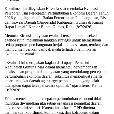
Komitmen itu ditegaskan Efrensia saat membuka Evaluasi
Pelaporan Tim Percepatan Pertumbuhan Ekonomi Daerah Tahun
2026 yang digelar oleh Badan Perencanaan Pembangunan, Riset
dan Inovasi Daerah (Bapperida) Kabupaten Gumas di Ruang
Rapat Lantai I Kantor Bupati Gumas, Rabu (8/7/2026).
Menurut Efrensia, kegiatan evaluasi tersebut bukan sekedar
agenda rutin, melainkan langkah strategis untuk memastikan
setiap program pembangunan berjalan tepat sasaran, terukur, dan
mampu memberikan dampak nyata terhadap peningkatan
ekonomi masyarakat.
“Evaluasi ini merupakan bagian dari upaya Pemerintah
Kabupaten Gunung Mas dalam memantau perkembangan
pelaksanaan program dan kegiatan yang mendukung percepatan
pertumbuhan ekonomi daerah, sekaligus memperkuat sinergi
antarperangkat daerah agar target pembangunan yang telah
ditetapkan dapat tercapai secara optimal,” ujar Efrens, Kamis
(9/7/2026).
Efrens menekankan, percepatan pertumbuhan ekonomi tidak
mungkin diwujudkan jika setiap organisasi perangkat daerah
bekerja sendiri-sendiri. Karena itu, seluruh OPD diminta
memperkuat koordinasi, komunikasi, dan kolaborasi dalam