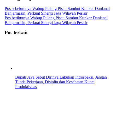
Pos sebelumnya
Wabup Pulang Pisau Sambut Kunker Danlanal
Banjarmasin, Perkuat Sinergi Jaga Wilayah Pesisir
Pos berikutnya
Wabup Pulang Pisau Sambut Kunker Danlanal
Banjarmasin, Perkuat Sinergi Jaga Wilayah Pesisir
Pos terkait
Bupati Jaya Sebut Dirinya Lakukan Introspeksi, Jangan
Tunda Pekerjaan, Disiplin dan Kesehatan Kunci
Produktivitas