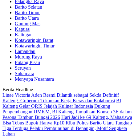
Palangka Raya
Barito Selatan
Barito Timur
Barito Utara
Gunung Mas
Kapuas
Katingan
Kotawaringin Barat
Kotawaringin Timur
Lamandau
Murung Raya
Pulang Pisau
Seruyan
Sukamara
Menyapa Nusantara
Berita Headline
Linae Victoria Aden Resmi Dilantik sebagai Sekda Definitif
Kalteng, Gubernur Tekankan Kerja Keras dan Kolaborasi
BI
Kalteng Gelar QRIS Jelajah Kuliner Indonesia
Dukung
Pengembangan UMKM, BI Kalteng Tampilkan Konsep 3E dalam
Pesona Tambun Bungai 2026
Hari Jadi ke-69 Kalteng, Mahasiswa
Bisa Tebus Bapok Hanya Rp10 Ribu
Polres Barito Utara Tangkap
Tiga Terduga Pelaku Pembunuhan di Benangin, Motif Sengketa
Lahan