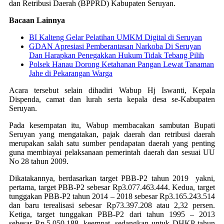
dan Retribusi Daerah (BPPRD) Kabupaten Seruyan.
Bacaan Lainnya
BI Kalteng Gelar Pelatihan UMKM Digital di Seruyan
GDAN Apresiasi Pemberantasan Narkoba Di Seruyan
Dan Harapkan Penegakkan Hukum Tidak Tebang Pilih
Polsek Hanau Dorong Ketahanan Pangan Lewat Tanaman
Jahe di Pekarangan Warga
Acara tersebut selain dihadiri Wabup Hj Iswanti, Kepala
Dispenda, camat dan lurah serta kepala desa se-Kabupaten
Seruyan.
Pada kesempatan itu, Wabup membacakan sambutan Bupati
Seruyan yang mengatakan, pajak daerah dan retribusi daerah
merupakan salah satu sumber pendapatan daerah yang penting
guna membiayai pelaksanaan pemerintah daerah dan sesuai UU
No 28 tahun 2009.
Dikatakannya, berdasarkan target PBB-P2 tahun 2019 yakni,
pertama, target PBB-P2 sebesar Rp3.077.463.444. Kedua, target
tunggakan PBB-P2 tahun 2014 – 2018 sebesar Rp3.165.243.514
dan baru terealisasi sebesar Rp73.397.208 atau 2,32 persen.
Ketiga, target tunggakan PBB-P2 dari tahun 1995 – 2013
sebesar Rp.5.050.188. keempat, sedangkan untuk DHKP tahun