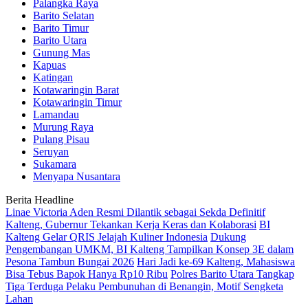
Palangka Raya
Barito Selatan
Barito Timur
Barito Utara
Gunung Mas
Kapuas
Katingan
Kotawaringin Barat
Kotawaringin Timur
Lamandau
Murung Raya
Pulang Pisau
Seruyan
Sukamara
Menyapa Nusantara
Berita Headline
Linae Victoria Aden Resmi Dilantik sebagai Sekda Definitif
Kalteng, Gubernur Tekankan Kerja Keras dan Kolaborasi
BI
Kalteng Gelar QRIS Jelajah Kuliner Indonesia
Dukung
Pengembangan UMKM, BI Kalteng Tampilkan Konsep 3E dalam
Pesona Tambun Bungai 2026
Hari Jadi ke-69 Kalteng, Mahasiswa
Bisa Tebus Bapok Hanya Rp10 Ribu
Polres Barito Utara Tangkap
Tiga Terduga Pelaku Pembunuhan di Benangin, Motif Sengketa
Lahan