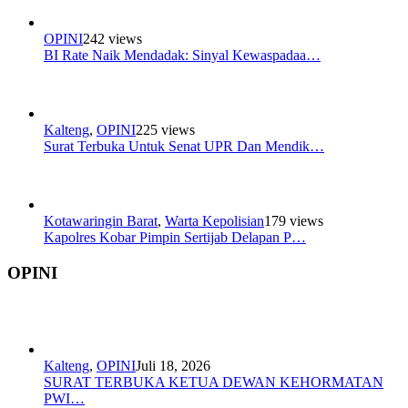
OPINI
242 views
BI Rate Naik Mendadak: Sinyal Kewaspadaa…
Kalteng
,
OPINI
225 views
Surat Terbuka Untuk Senat UPR Dan Mendik…
Kotawaringin Barat
,
Warta Kepolisian
179 views
Kapolres Kobar Pimpin Sertijab Delapan P…
OPINI
Kalteng
,
OPINI
Juli 18, 2026
SURAT TERBUKA KETUA DEWAN KEHORMATAN
PWI…