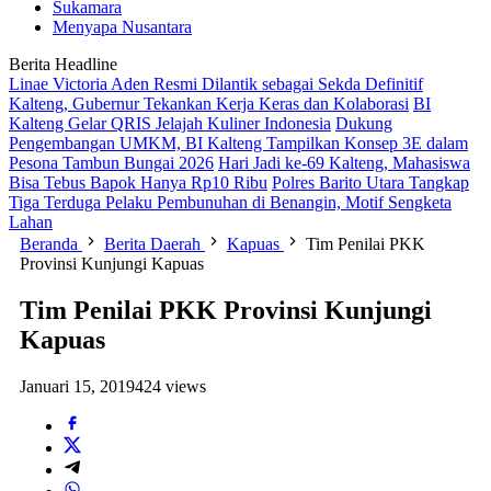
Sukamara
Menyapa Nusantara
Berita Headline
Linae Victoria Aden Resmi Dilantik sebagai Sekda Definitif
Kalteng, Gubernur Tekankan Kerja Keras dan Kolaborasi
BI
Kalteng Gelar QRIS Jelajah Kuliner Indonesia
Dukung
Pengembangan UMKM, BI Kalteng Tampilkan Konsep 3E dalam
Pesona Tambun Bungai 2026
Hari Jadi ke-69 Kalteng, Mahasiswa
Bisa Tebus Bapok Hanya Rp10 Ribu
Polres Barito Utara Tangkap
Tiga Terduga Pelaku Pembunuhan di Benangin, Motif Sengketa
Lahan
Beranda
Berita Daerah
Kapuas
Tim Penilai PKK
Provinsi Kunjungi Kapuas
Tim Penilai PKK Provinsi Kunjungi
Kapuas
Januari 15, 2019
424 views