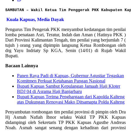
SAMBUTAN –
Wakil Ketua Tim Penggerak PKK Kabupaten Ka
Kuala Kapuas, Media Dayak
Pengurus Tim Pengerak PKK menyambut kedatangan tim penilai
lomba penataan Asri, Teratur, Indah dan Aman ( Hatinya PKK )
Dari Provinsi Kalimantan Tengah, tim penilai yang berjumlah 7 (
tujuh ) orang yang dipimpin langsung Ketua Rombongan oleh
drg Yayu Indriaty Sp KGA, Senin (14/01) di Rujab Wakil
Bupati.
Bacaan Lainnya
Panen Raya Padi di Kapuas, Gubernur Agustiar Tegaskan
Komitmen Perkuat Ketahanan Pangan Nasional
Bupati Kapuas Sambut Kepulangan Jamaah Haji Kloter
BDJ 04 di Asrama Haji Banjarbaru
Bupati Kapuas Terima Penghargaan dari Kapolda Kalteng
atas Dukungan Renovasi Mako Ditsamapta Polda Kalteng
Penyambutan rombongan tim penilai provinsi di pimpin oleh Dra
Hj Asmah Nafiah Ibnor selaku Wakil TP PKK Kapuas
didampingi oleh Sekretaris TP PKK Kapuas Agusthe Andreas
Noah. Asmah sangat senang dengan kehadiran dari provinsi