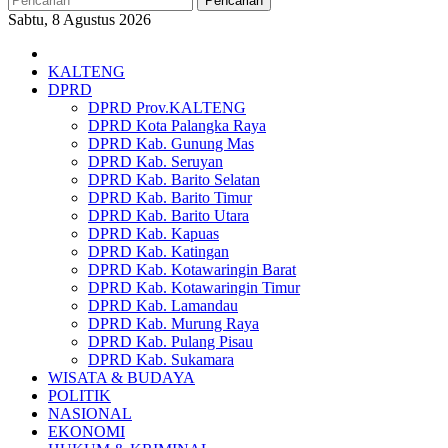
Pencarian
Sabtu, 8 Agustus 2026
KALTENG
DPRD
DPRD Prov.KALTENG
DPRD Kota Palangka Raya
DPRD Kab. Gunung Mas
DPRD Kab. Seruyan
DPRD Kab. Barito Selatan
DPRD Kab. Barito Timur
DPRD Kab. Barito Utara
DPRD Kab. Kapuas
DPRD Kab. Katingan
DPRD Kab. Kotawaringin Barat
DPRD Kab. Kotawaringin Timur
DPRD Kab. Lamandau
DPRD Kab. Murung Raya
DPRD Kab. Pulang Pisau
DPRD Kab. Sukamara
WISATA & BUDAYA
POLITIK
NASIONAL
EKONOMI