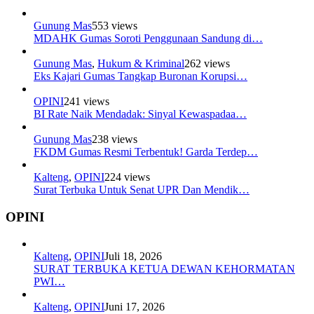
Gunung Mas
553 views
MDAHK Gumas Soroti Penggunaan Sandung di…
Gunung Mas
,
Hukum & Kriminal
262 views
Eks Kajari Gumas Tangkap Buronan Korupsi…
OPINI
241 views
BI Rate Naik Mendadak: Sinyal Kewaspadaa…
Gunung Mas
238 views
FKDM Gumas Resmi Terbentuk! Garda Terdep…
Kalteng
,
OPINI
224 views
Surat Terbuka Untuk Senat UPR Dan Mendik…
OPINI
Kalteng
,
OPINI
Juli 18, 2026
SURAT TERBUKA KETUA DEWAN KEHORMATAN
PWI…
Kalteng
,
OPINI
Juni 17, 2026