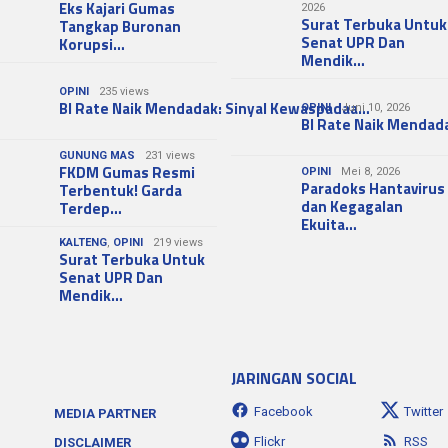
Eks Kajari Gumas
2026
Surat Terbuka Untuk
Tangkap Buronan
Senat UPR Dan
Korupsi…
Mendik…
OPINI
235 views
BI Rate Naik Mendadak: Sinyal Kewaspadaa…
OPINI
Juni 10, 2026
BI Rate Naik Mendad
GUNUNG MAS
231 views
FKDM Gumas Resmi
OPINI
Mei 8, 2026
Paradoks Hantavirus
Terbentuk! Garda
dan Kegagalan
Terdep…
Ekuita…
KALTENG
,
OPINI
219 views
Surat Terbuka Untuk
Senat UPR Dan
Mendik…
JARINGAN SOCIAL
Facebook
Twitter
MEDIA PARTNER
Flickr
RSS
DISCLAIMER