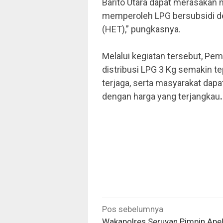
Barito Utara dapat merasakan 
memperoleh LPG bersubsidi de
(HET),” pungkasnya.
Melalui kegiatan tersebut, Pem
distribusi LPG 3 Kg semakin t
terjaga, serta masyarakat da
dengan harga yang terjangkau
Navigasi
Pos sebelumnya
Wakapolres Seruyan Pimpin Apel