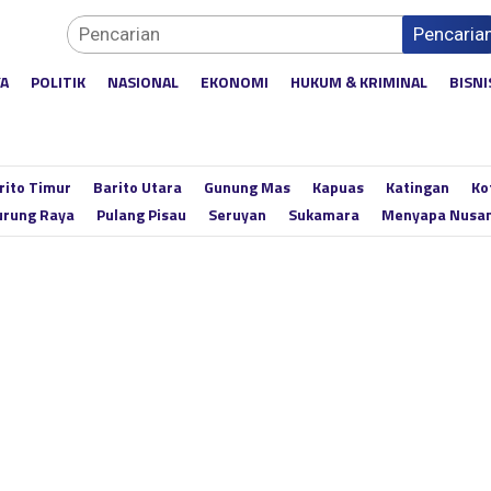
Pencaria
YA
POLITIK
NASIONAL
EKONOMI
HUKUM & KRIMINAL
BISNI
rito Timur
Barito Utara
Gunung Mas
Kapuas
Katingan
Ko
rung Raya
Pulang Pisau
Seruyan
Sukamara
Menyapa Nusa