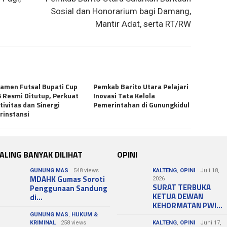
Sosial dan Honorarium bagi Damang,
Mantir Adat, serta RT/RW
amen Futsal Bupati Cup
Pemkab Barito Utara Pelajari
 Resmi Ditutup, Perkuat
Inovasi Tata Kelola
tivitas dan Sinergi
Pemerintahan di Gunungkidul
rinstansi
ALING BANYAK DILIHAT
OPINI
GUNUNG MAS
548 views
KALTENG
,
OPINI
Juli 18,
MDAHK Gumas Soroti
2026
SURAT TERBUKA
Penggunaan Sandung
KETUA DEWAN
di…
KEHORMATAN PWI…
GUNUNG MAS
,
HUKUM &
KRIMINAL
258 views
KALTENG
,
OPINI
Juni 17,