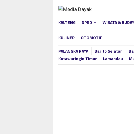
Loncat
ke
konten
KALTENG
DPRD
WISATA & BUDA
KULINER
OTOMOTIF
PALANGKA RAYA
Barito Selatan
Ba
Kotawaringin Timur
Lamandau
Mu