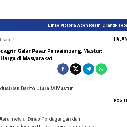
Linae Victoria Aden Resmi Dilantik sebagai Sekda De
HALA
 Utara
sdagrin Gelar Pasar Penyeimbang, Mastur:
 Harga di Masyarakat
dustrian Barito Utara M Mastur
WAR
WAR
Bha
WAR
Pol
WAR
Pol
Sos
WAR
POS 
Wak
1 K
Kap
Dia
Ke 
Pa
tara melalui Dinas Perdagangan dan
erja sama dengan PT Pertamina Patra Niaga