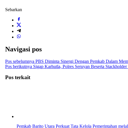
Sebarkan
Navigasi pos
Pos sebelumnya
PBS Diminta Sinergi Dengan Pemkab Dalam Mem
Pos berikutnya
Sigap Karhutla, Polres Seruyan Beserta Stackholder
Pos terkait
Pemkab Barito Utara Perkuat Tata Kelola Pemerintahan melal