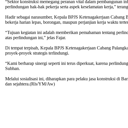
“Sektor konstruksi memegang peranan vital dalam pembangunan inf
perlindungan hak-hak pekerja serta aspek keselamatan kerja,” teran
Hadir sebagai narasumber, Kepala BPJS Ketenagakerjaan Cabang Bar
bekerja harian lepas, borongan, maupun perjanjian kerja waktu ter
“Tujuan kegiatan ini adalah memberikan pemahaman tentang perlindun
atas perlindungan ini,” jelas Fajar.
Di tempat terpisah, Kepala BPJS Ketenagakerjaan Cabang Palangka
proyek-proyek strategis terlindungi.
“Kami berharap sinergi seperti ini terus diperkuat, karena perlin
Subhan.
Melalui sosialisasi ini, diharapkan para pelaku jasa konstruksi di
dan sejahtera.(Rls/YM/Aw)