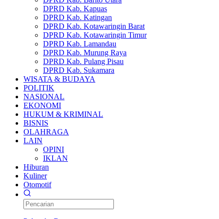
DPRD Kab. Kapuas
DPRD Kab. Katingan
DPRD Kab. Kotawaringin Barat
DPRD Kab. Kotawaringin Timur
DPRD Kab. Lamandau
DPRD Kab. Murung Raya
DPRD Kab. Pulang Pisau
DPRD Kab. Sukamara
WISATA & BUDAYA
POLITIK
NASIONAL
EKONOMI
HUKUM & KRIMINAL
BISNIS
OLAHRAGA
LAIN
OPINI
IKLAN
Hiburan
Kuliner
Otomotif