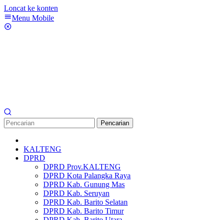
Loncat ke konten
Menu Mobile
Pencarian
KALTENG
DPRD
DPRD Prov.KALTENG
DPRD Kota Palangka Raya
DPRD Kab. Gunung Mas
DPRD Kab. Seruyan
DPRD Kab. Barito Selatan
DPRD Kab. Barito Timur
DPRD Kab. Barito Utara