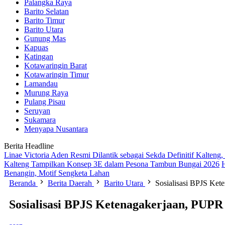
Palangka Raya
Barito Selatan
Barito Timur
Barito Utara
Gunung Mas
Kapuas
Katingan
Kotawaringin Barat
Kotawaringin Timur
Lamandau
Murung Raya
Pulang Pisau
Seruyan
Sukamara
Menyapa Nusantara
Berita Headline
Linae Victoria Aden Resmi Dilantik sebagai Sekda Definitif Kalten
Kalteng Tampilkan Konsep 3E dalam Pesona Tambun Bungai 2026
Benangin, Motif Sengketa Lahan
Beranda
Berita Daerah
Barito Utara
Sosialisasi BPJS Ket
Sosialisasi BPJS Ketenagakerjaan, PUPR