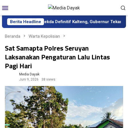
Loncat
Menu
ke
Mobile
konten
ilantik sebagai Sekda Definitif Kalteng, Gubernur Tekankan Ker
Berita Headline
Beranda
Warta Kepolisian
Sat Samapta Polres Seruyan
Laksanakan Pengaturan Lalu Lintas
Pagi Hari
Media Dayak
Juni 9, 2026
38 views