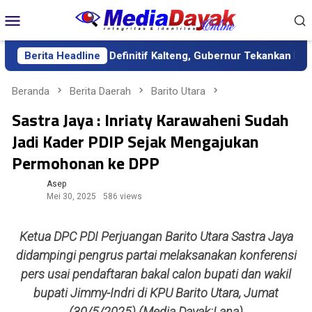
Loncat
Menu
ke
Mobile
konten
tik sebagai Sekda Definitif Kalteng, Gubernur Tekankan Kerja Ke
Berita Headline
Beranda
Berita Daerah
Barito Utara
Sastra Jaya : Inriaty Karawaheni Sudah
Jadi Kader PDIP Sejak Mengajukan
Permohonan ke DPP
Asep
Mei 30, 2025
586 views
Ketua DPC PDI Perjuangan Barito Utara Sastra Jaya
didampingi pengrus partai melaksanakan konferensi
pers usai pendaftaran bakal calon bupati dan wakil
bupati Jimmy-Indri di KPU Barito Utara, Jumat
(30/5/2025).(Media Dayak:Lana)