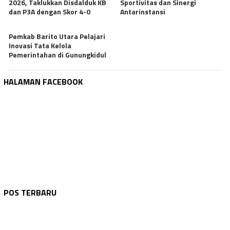
2026, Taklukkan Disdalduk KB
Sportivitas dan Sinergi
dan P3A dengan Skor 4-0
Antarinstansi
Pemkab Barito Utara Pelajari
Inovasi Tata Kelola
Pemerintahan di Gunungkidul
HALAMAN FACEBOOK
DPRD KAB. GUNUNG MAS
Agustus 6, 2026
GUNUNG MAS
Agustus 6, 2026
Raya Apresiasi Reaktivasi Layanan Admind…
GUNUNG MAS
Agustus 6, 2026
POS TERBARU
Bupati Jaya Sebut Dirinya Lakukan Intros…
KALTENG
Agustus 6, 2026
SPBU Kuala Kurun Buka Suara Soal Antrean…
KOTAWARINGIN BARAT
Agustus 6, 2026
Petani Muda Jadi Kunci Swasembada Pangan…
Bupati Kobar Apresiasi Manasik Umrah PT …