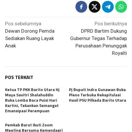
Navigasi
Pos sebelumnya
Pos berikutnya
pos
Dewan Dorong Pemda
DPRD Bartim Dukung
Sediakan Ruang Layak
Gubernur Tegas Terhadap
Anak
Perusahaan Penunggak
Royalti
POS TERKAIT
Ketua TP PKK Barito Utara Hj
Pj Bupati Indra Gunawan Buka
Maya Savitri Shalahuddin
Pleno Terbuka Rekapitulasi
Buka Lomba Baca Puisi Hari
Hasil PSU Pilkada Barito Utara
Kartini, Tekankan Semangat
Emansipasi Perempuan
Pemkab Barut Ikuti Zoom
Meeting Bersama Kemendagri