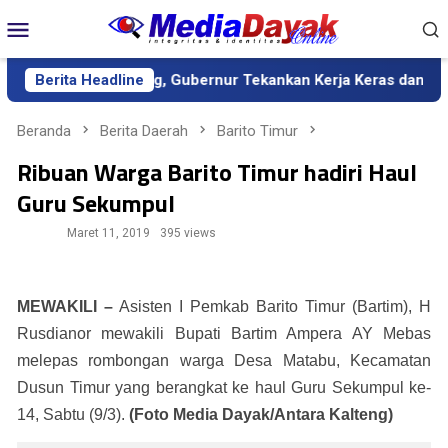
Loncat
Menu
ke
Mobile
konten
da Definitif Kalteng, Gubernur Tekankan Kerja Keras dan Kolabo
Berita Headline
Beranda
Berita Daerah
Barito Timur
Ribuan Warga Barito Timur hadiri Haul
Guru Sekumpul
Maret 11, 2019
395 views
MEWAKILI –
Asisten I Pemkab Barito Timur (Bartim), H
Rusdianor mewakili Bupati Bartim Ampera AY Mebas
melepas rombongan warga Desa Matabu, Kecamatan
Dusun Timur yang berangkat ke haul Guru Sekumpul ke-
14, Sabtu (9/3).
(Foto Media Dayak/Antara Kalteng)