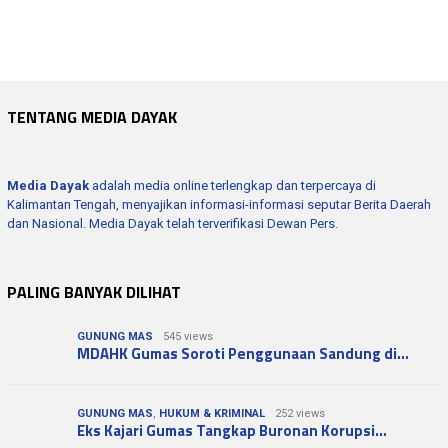
Kabinet Bayangan Perlu Hindari Kegaduhan…
Kemerdekaan Hunian Diperkuat, KPR Subsid…
TENTANG MEDIA DAYAK
Media Dayak
adalah media online terlengkap dan terpercaya di
Kalimantan Tengah, menyajikan informasi-informasi seputar Berita Daerah
dan Nasional. Media Dayak telah terverifikasi Dewan Pers.
PALING BANYAK DILIHAT
GUNUNG MAS
545 views
MDAHK Gumas Soroti Penggunaan Sandung di…
GUNUNG MAS
,
HUKUM & KRIMINAL
252 views
Eks Kajari Gumas Tangkap Buronan Korupsi…