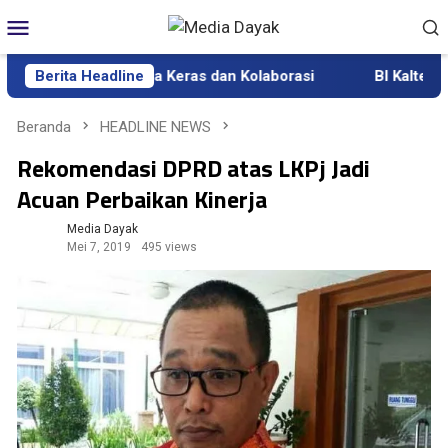
Loncat
Menu
ke
Mobile
konten
ur Tekankan Kerja Keras dan Kolaborasi
Berita Headline
BI Kalteng Gelar
Beranda
HEADLINE NEWS
Rekomendasi DPRD atas LKPj Jadi
Acuan Perbaikan Kinerja
Media Dayak
Mei 7, 2019
495 views