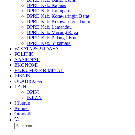
DPRD Kab. Kapuas
DPRD Kab. Katingan
DPRD Kab. Kotawaringin Barat
DPRD Kab. Kotawaringin Timur
DPRD Kab. Lamandau
DPRD Kab. Murung Raya
DPRD Kab. Pulang Pisau
DPRD Kab. Sukamara
WISATA & BUDAYA
POLITIK
NASIONAL
EKONOMI
HUKUM & KRIMINAL
BISNIS
OLAHRAGA
LAIN
OPINI
IKLAN
Hiburan
Kuliner
Otomotif