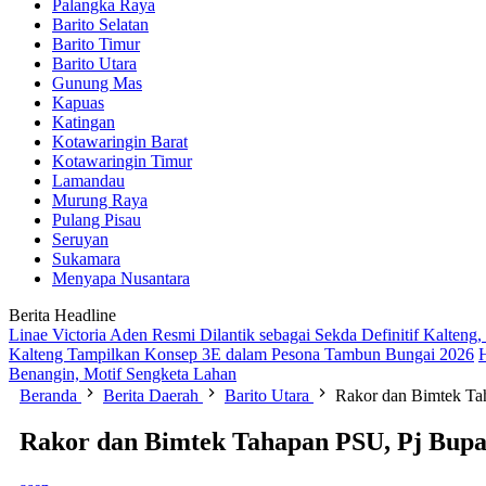
Palangka Raya
Barito Selatan
Barito Timur
Barito Utara
Gunung Mas
Kapuas
Katingan
Kotawaringin Barat
Kotawaringin Timur
Lamandau
Murung Raya
Pulang Pisau
Seruyan
Sukamara
Menyapa Nusantara
Berita Headline
Linae Victoria Aden Resmi Dilantik sebagai Sekda Definitif Kalten
Kalteng Tampilkan Konsep 3E dalam Pesona Tambun Bungai 2026
Benangin, Motif Sengketa Lahan
Beranda
Berita Daerah
Barito Utara
Rakor dan Bimtek Tah
Rakor dan Bimtek Tahapan PSU, Pj Bupat