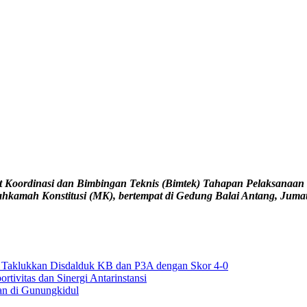
 Koordinasi dan Bimbingan Teknis (Bimtek) Tahapan Pelaksanaan P
ahkamah Konstitusi (MK), bertempat di Gedung Balai Antang, Jumat
6, Taklukkan Disdalduk KB dan P3A dengan Skor 4-0
tivitas dan Sinergi Antarinstansi
han di Gunungkidul