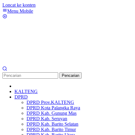
Loncat ke konten
Menu Mobile
Pencarian
KALTENG
DPRD
DPRD Prov.KALTENG
DPRD Kota Palangka Raya
DPRD Kab. Gunung Mas
DPRD Kab. Seruyan
DPRD Kab. Barito Selatan
DPRD Kab. Barito Timur
DPRD Kab. Barito Utara