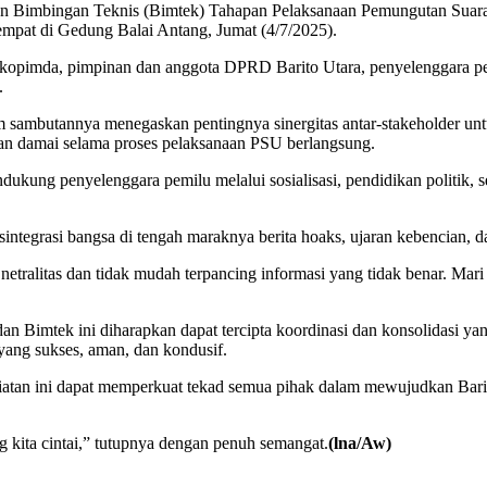
an Bimbingan Teknis (Bimtek) Tahapan Pelaksanaan Pemungutan Suara
empat di Gedung Balai Antang, Jumat (4/7/2025).
Forkopimda, pimpinan dan anggota DPRD Barito Utara, penyelenggara p
.
am sambutannya menegaskan pentingnya sinergitas antar-stakeholder 
 dan damai selama proses pelaksanaan PSU berlangsung.
ukung penyelenggara pemilu melalui sosialisasi, pendidikan politik, se
integrasi bangsa di tengah maraknya berita hoaks, ujaran kebencian,
tralitas dan tidak mudah terpancing informasi yang tidak benar. Mari 
an Bimtek ini diharapkan dapat tercipta koordinasi dan konsolidasi ya
yang sukses, aman, dan kondusif.
an ini dapat memperkuat tekad semua pihak dalam mewujudkan Barito U
 kita cintai,” tutupnya dengan penuh semangat.
(lna/Aw)