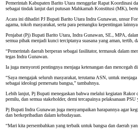
Pemerintah Kabupaten Barito Utara menggelar Rapat Koordinasi d
sebagai tindak lanjut dari putusan Mahkamah Konstitusi (MK), bert
Acara ini dihadiri PJ Bupati Barito Utara Indra Gunawan, unsur 
agama, tokoh masyarakat, serta para pemangku kepentingan lainnya
Penjabat (Pj) Bupati Barito Utara, Indra Gunawan, SE., MPA, dal
semua pihak menjadi kunci terciptanya suasana yang aman, tertib,
“Pemerintah daerah berperan sebagai fasilitator, termasuk dalam mend
tegas Indra Gunawan.
Ia juga menyoroti pentingnya menjaga ketenangan dan mencegah dis
“Saya mengajak seluruh masyarakat, terutama ASN, untuk menjaga ne
sebagai ideologi pemersatu bangsa,” tambahnya.
Lebih lanjut, Pj Bupati menegaskan bahwa melalui kegiatan Rakor d
pemilu, dan semua stakeholder, demi tercapainya pelaksanaan PSU 
Pj Bupati Indra Gunawan juga menyampaikan harapannya agar kegiat
dan berkepribadian dalam kebudayaan.
“Mari kita persembahkan yang terbaik untuk bangsa dan daerah yang