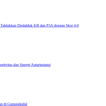
6, Taklukkan Disdalduk KB dan P3A dengan Skor 4-0
tivitas dan Sinergi Antarinstansi
han di Gunungkidul