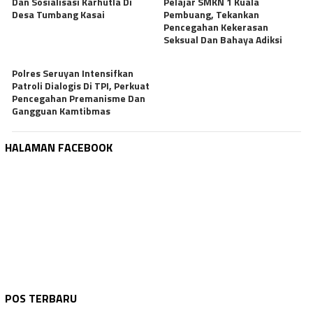
Dan Sosialisasi Karhutla Di
Pelajar SMKN 1 Kuala
Desa Tumbang Kasai
Pembuang, Tekankan
Pencegahan Kekerasan
Seksual Dan Bahaya Adiksi
Polres Seruyan Intensifkan
Patroli Dialogis Di TPI, Perkuat
Pencegahan Premanisme Dan
Gangguan Kamtibmas
HALAMAN FACEBOOK
WARTA KEPOLISIAN
Agustus 6, 2026
WARTA KEPOLISIAN
Agustus 6, 2026
Bhabinkamtibmas Sambang Dan Sosialisasi …
WARTA KEPOLISIAN
Agustus 6, 2026
POS TERBARU
Polres Seruyan Edukasi Pelajar SMKN 1 Ku…
WARTA KEPOLISIAN
Agustus 6, 2026
Polres Seruyan Intensifkan Patroli Dialo…
WARTA KEPOLISIAN
Agustus 6, 2026
Wakapolres Hadiri Rapat Paripurna Ke -1…