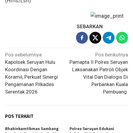
(Hms/Lsn)
SEBARKAN
Navigasi
Pos sebelumnya
Pos berikutnya
pos
Kapolsek Seruyan Hulu
Pamapta II Polres Seruyan
Koordinasi Dengan
Laksanakan Patroli Objek
Koramil, Perkuat Sinergi
Vital Dan Dialogis Di
Pengamanan Pilkades
Perbankan Kuala
Serentak 2026
Pembuang
POS TERKAIT
Bhabinkamtibmas Sambang
Polres Seruyan Edukasi