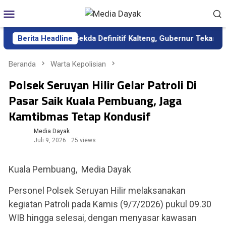
Loncat
Menu
ke
Mobile
konten
Dilantik sebagai Sekda Definitif Kalteng, Gubernur Tekankan Ke
Berita Headline
Beranda
Warta Kepolisian
Polsek Seruyan Hilir Gelar Patroli Di
Pasar Saik Kuala Pembuang, Jaga
Kamtibmas Tetap Kondusif
Media Dayak
Juli 9, 2026
25 views
Kuala Pembuang, Media Dayak
Personel Polsek Seruyan Hilir melaksanakan
kegiatan Patroli pada Kamis (9/7/2026) pukul 09.30
WIB hingga selesai, dengan menyasar kawasan