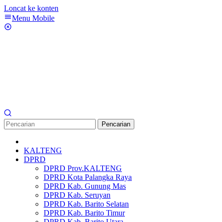
Loncat ke konten
Menu Mobile
Pencarian
KALTENG
DPRD
DPRD Prov.KALTENG
DPRD Kota Palangka Raya
DPRD Kab. Gunung Mas
DPRD Kab. Seruyan
DPRD Kab. Barito Selatan
DPRD Kab. Barito Timur
DPRD Kab. Barito Utara