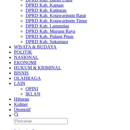
DPRD Kab. Kapuas
DPRD Kab. Katingan
DPRD Kab. Kotawaringin Barat
DPRD Kab. Kotawaringin Timur
DPRD Kab. Lamandau
DPRD Kab. Murung Raya
DPRD Kab. Pulang Pisau
DPRD Kab. Sukamara
WISATA & BUDAYA
POLITIK
NASIONAL
EKONOMI
HUKUM & KRIMINAL
BISNIS
OLAHRAGA
LAIN
OPINI
IKLAN
Hiburan
Kuliner
Otomotif