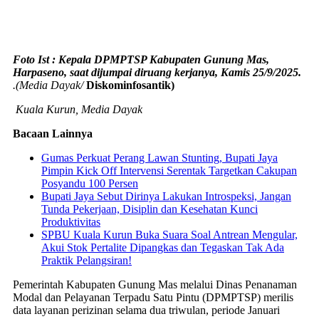
Foto Ist : Kepala DPMPTSP Kabupaten Gunung Mas,
Harpaseno, saat dijumpai diruang kerjanya, Kamis 25/9/2025.
.(Media Dayak/
Diskominfosantik)
Kuala Kurun, Media Dayak
Bacaan Lainnya
Gumas Perkuat Perang Lawan Stunting, Bupati Jaya
Pimpin Kick Off Intervensi Serentak Targetkan Cakupan
Posyandu 100 Persen
Bupati Jaya Sebut Dirinya Lakukan Introspeksi, Jangan
Tunda Pekerjaan, Disiplin dan Kesehatan Kunci
Produktivitas
SPBU Kuala Kurun Buka Suara Soal Antrean Mengular,
Akui Stok Pertalite Dipangkas dan Tegaskan Tak Ada
Praktik Pelangsiran!
Pemerintah Kabupaten Gunung Mas melalui Dinas Penanaman
Modal dan Pelayanan Terpadu Satu Pintu (DPMPTSP) merilis
data layanan perizinan selama dua triwulan, periode Januari