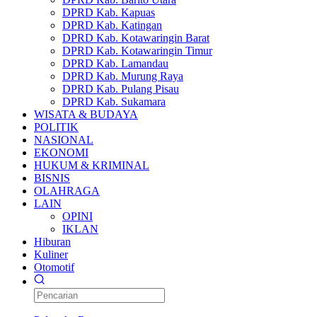
DPRD Kab. Kapuas
DPRD Kab. Katingan
DPRD Kab. Kotawaringin Barat
DPRD Kab. Kotawaringin Timur
DPRD Kab. Lamandau
DPRD Kab. Murung Raya
DPRD Kab. Pulang Pisau
DPRD Kab. Sukamara
WISATA & BUDAYA
POLITIK
NASIONAL
EKONOMI
HUKUM & KRIMINAL
BISNIS
OLAHRAGA
LAIN
OPINI
IKLAN
Hiburan
Kuliner
Otomotif