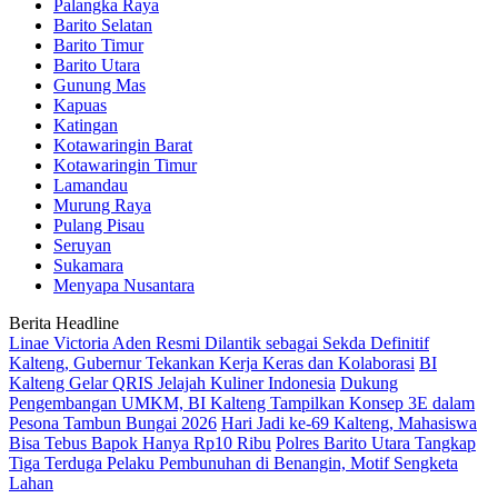
Palangka Raya
Barito Selatan
Barito Timur
Barito Utara
Gunung Mas
Kapuas
Katingan
Kotawaringin Barat
Kotawaringin Timur
Lamandau
Murung Raya
Pulang Pisau
Seruyan
Sukamara
Menyapa Nusantara
Berita Headline
Linae Victoria Aden Resmi Dilantik sebagai Sekda Definitif
Kalteng, Gubernur Tekankan Kerja Keras dan Kolaborasi
BI
Kalteng Gelar QRIS Jelajah Kuliner Indonesia
Dukung
Pengembangan UMKM, BI Kalteng Tampilkan Konsep 3E dalam
Pesona Tambun Bungai 2026
Hari Jadi ke-69 Kalteng, Mahasiswa
Bisa Tebus Bapok Hanya Rp10 Ribu
Polres Barito Utara Tangkap
Tiga Terduga Pelaku Pembunuhan di Benangin, Motif Sengketa
Lahan