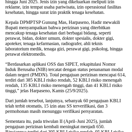
hingga Juni 2025. Jenis izin yang dikeluarkan meliputi izin
reklame, izin tempat usaha pariwisata, izin operasional fasilitas
kesehatan, hingga surat izin praktik tenaga kesehatan.
Kepala DPMPTSP Gunung Mas, Harpaseno, Hadir mewakili
Bupati menyampaikan bahwa perizinan yang diterbitkan
mencakup tenaga kesehatan dari berbagai bidang, seperti
perawat, bidan, dokter umum, dokter spesialis, dokter gigi,
apoteker, tenaga kefarmasian, radiografer, ahli teknis
laboratorium medik, tenaga gizi, perawat gigi, psikolog, hingga
perawat elektromedis.
“Berdasarkan aplikasi OSS dan SIPET, rekapitulasi Nomor
Induk Berusaha (NIB) tercatat dengan status penanaman modal
dalam negeri (PMDN). Total pengajuan perizinan mencapai 614,
terdiri dari 385 KBLI risiko rendah, 52 KBLI risiko menengah
rendah, 135 KBLI risiko menengah tinggi, dan 41 KBLI risiko
tinggi,” jelas Harpaseno, Kamis (25/9/2025).
Dari jumlah tersebut, lanjutnya, sebanyak 60 pengajuan KBLI
telah terbit otomatis, 15 izin atau SS terverifikasi, dan 3
permohonan masih menunggu verifikasi persyaratan.
Sementara itu, pada triwulan II (April–Juni 2025), jumlah
pengajuan perizinan kembali meningkat menjadi 650.
Rinciannya terdiri dari 395 KBLI risiko rendah, 95 KBLI risiko