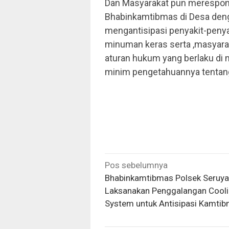
Dan Masyarakat pun merespon 
Bhabinkamtibmas di Desa deng
mengantisipasi penyakit-penya
minuman keras serta ,masyara
aturan hukum yang berlaku di n
minim pengetahuannya tentan
Navigasi
Pos sebelumnya
pos
Bhabinkamtibmas Polsek Seruya
Laksanakan Penggalangan Cool
System untuk Antisipasi Kamti