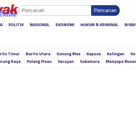
Pencarian
YA
POLITIK
NASIONAL
EKONOMI
HUKUM & KRIMINAL
BISNI
rito Timur
Barito Utara
Gunung Mas
Kapuas
Katingan
Ko
rung Raya
Pulang Pisau
Seruyan
Sukamara
Menyapa Nusa