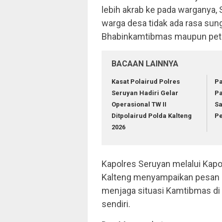
lebih akrab ke pada warganya,
warga desa tidak ada rasa su
Bhabinkamtibmas maupun petu
BACAAN LAINNYA
Kasat Polairud Polres
Pa
Seruyan Hadiri Gelar
Pa
Operasional TW II
S
Ditpolairud Polda Kalteng
P
2026
Kapolres Seruyan melalui Kapo
Kalteng menyampaikan pesan k
menjaga situasi Kamtibmas di w
sendiri.