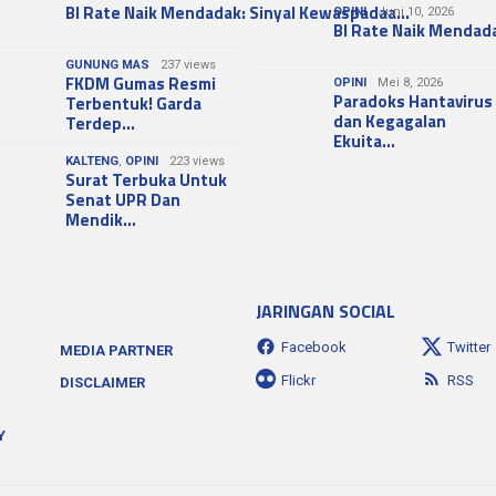
BI Rate Naik Mendadak: Sinyal Kewaspadaa…
OPINI
Juni 10, 2026
BI Rate Naik Mendad
GUNUNG MAS
237 views
FKDM Gumas Resmi
OPINI
Mei 8, 2026
Paradoks Hantavirus
Terbentuk! Garda
dan Kegagalan
Terdep…
Ekuita…
KALTENG
,
OPINI
223 views
Surat Terbuka Untuk
Senat UPR Dan
Mendik…
JARINGAN SOCIAL
Facebook
Twitter
MEDIA PARTNER
Flickr
RSS
DISCLAIMER
Y