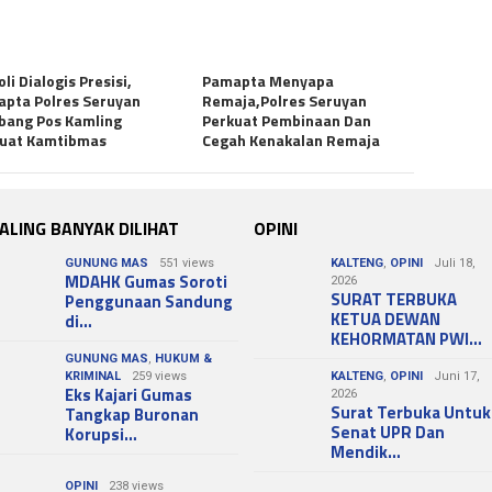
oli Dialogis Presisi,
Pamapta Menyapa
pta Polres Seruyan
Remaja,Polres Seruyan
bang Pos Kamling
Perkuat Pembinaan Dan
kuat Kamtibmas
Cegah Kenakalan Remaja
ALING BANYAK DILIHAT
OPINI
GUNUNG MAS
551 views
KALTENG
,
OPINI
Juli 18,
MDAHK Gumas Soroti
2026
SURAT TERBUKA
Penggunaan Sandung
KETUA DEWAN
di…
KEHORMATAN PWI…
GUNUNG MAS
,
HUKUM &
KRIMINAL
259 views
KALTENG
,
OPINI
Juni 17,
Eks Kajari Gumas
2026
Surat Terbuka Untuk
Tangkap Buronan
Senat UPR Dan
Korupsi…
Mendik…
OPINI
238 views