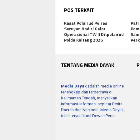
POS TERKAIT
Kasat Polairud Polres
Patr
Seruyan Hadiri Gelar
Pama
Operasional TW II Ditpolairud
Sam
Polda Kalteng 2026
Per
TENTANG MEDIA DAYAK
P
Media Dayak
adalah media online
terlengkap dan terpercaya di
Kalimantan Tengah, menyajikan
informasi-informasi seputar Berita
Daerah dan Nasional. Media Dayak
telah terverifikasi Dewan Pers.