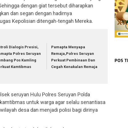
 Sehingga dengan giat tersebut diharapkan
ngkan dan segan dengan hadirnya
gas Kepolisian ditengah-tengah Mereka.
troli Dialogis Presisi,
Pamapta Menyapa
KAL
WAR
Tin
WAR
mapta Polres Seruyan
Remaja,Polres Seruyan
Kas
WAR
Pat
Dal
WAR
POS 
Pam
Gel
ambang Pos Kamling
Perkuat Pembinaan Dan
Kap
Pol
Ser
Had
erkuat Kamtibmas
Cegah Kenakalan Remaja
lsek seruyan Hulu Polres Seruyan Polda
amtibmas untuk warga agar selalu senantiasa
ilayah desa dan menjadi polisi bagi dirinya