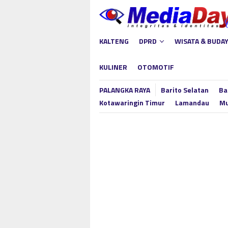
Loncat
ke
konten
KALTENG
DPRD
WISATA & BUDA
KULINER
OTOMOTIF
PALANGKA RAYA
Barito Selatan
Ba
Kotawaringin Timur
Lamandau
Mu