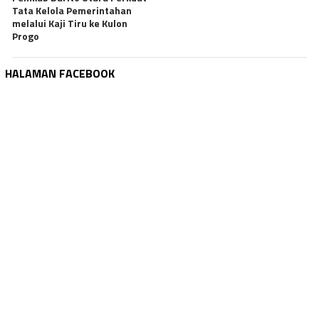
Tata Kelola Pemerintahan
melalui Kaji Tiru ke Kulon
Progo
HALAMAN FACEBOOK