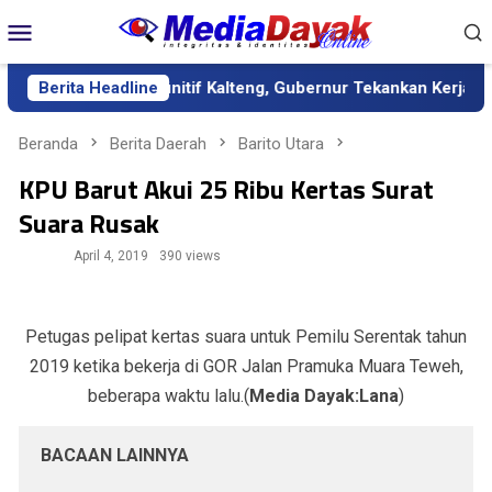
Loncat
Menu
ke
Mobile
konten
gai Sekda Definitif Kalteng, Gubernur Tekankan Kerja Keras dan
Berita Headline
Beranda
Berita Daerah
Barito Utara
KPU Barut Akui 25 Ribu Kertas Surat
Suara Rusak
April 4, 2019
390 views
Petugas pelipat kertas suara untuk Pemilu Serentak tahun
2019 ketika bekerja di GOR Jalan Pramuka Muara Teweh,
beberapa waktu lalu.(
Media Dayak:Lana
)
BACAAN LAINNYA