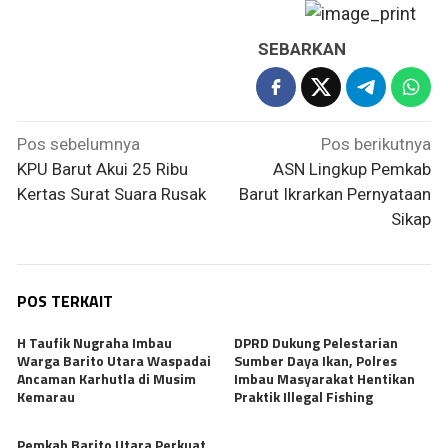
SEBARKAN
Navigasi
Pos sebelumnya
Pos berikutnya
pos
KPU Barut Akui 25 Ribu
ASN Lingkup Pemkab
Kertas Surat Suara Rusak
Barut Ikrarkan Pernyataan
Sikap
POS TERKAIT
H Taufik Nugraha Imbau
DPRD Dukung Pelestarian
Warga Barito Utara Waspadai
Sumber Daya Ikan, Polres
Ancaman Karhutla di Musim
Imbau Masyarakat Hentikan
Kemarau
Praktik Illegal Fishing
Pemkab Barito Utara Perkuat