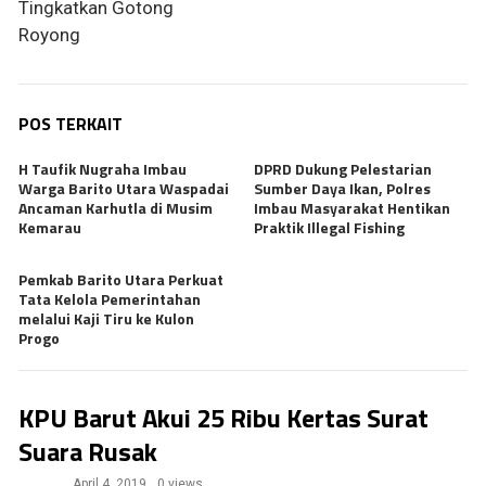
Tingkatkan Gotong
Royong
POS TERKAIT
H Taufik Nugraha Imbau
DPRD Dukung Pelestarian
Warga Barito Utara Waspadai
Sumber Daya Ikan, Polres
Ancaman Karhutla di Musim
Imbau Masyarakat Hentikan
Kemarau
Praktik Illegal Fishing
Pemkab Barito Utara Perkuat
Tata Kelola Pemerintahan
melalui Kaji Tiru ke Kulon
Progo
KPU Barut Akui 25 Ribu Kertas Surat
Suara Rusak
April 4, 2019
0 views