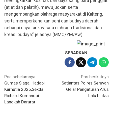
meningkatkan kualitas dan daya saing para penggiat
(atlet dan pelatih), mewujudkan serta
mengembangkan olahraga masyarakat di Kalteng,
serta memperkenalkan seni dan budaya daerah
sebagai daya tarik wisata olahraga tradisional dan
kreasi budaya,” jelasnya.(MMC/YM/Aw)
SEBARKAN
Navigasi
Pos sebelumnya
Pos berikutnya
pos
Gumas Siaga! Hadapi
Satlantas Polres Seruyan
Karhutla 2025,Sekda
Gelar Pengaturan Arus
Richard Komandoi
Lalu Lintas
Langkah Darurat