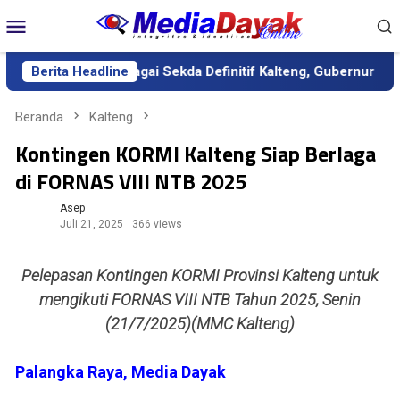
Loncat
Menu
ke
Mobile
konten
smi Dilantik sebagai Sekda Definitif Kalteng, Gubernur Tekanka
Berita Headline
Beranda
Kalteng
Kontingen KORMI Kalteng Siap Berlaga
di FORNAS VIII NTB 2025
Asep
Juli 21, 2025
366 views
Pelepasan Kontingen KORMI Provinsi Kalteng untuk
mengikuti FORNAS VIII NTB Tahun 2025, Senin
(21/7/2025)(MMC Kalteng)
Palangka Raya, Media Dayak