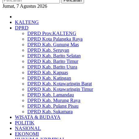
Pencarian
Jumat, 7 Agustus 2026
KALTENG
DPRD
DPRD Prov.KALTENG
DPRD Kota Palangka Raya
DPRD Kab. Gunung Mas
DPRD Kab. Seruyan
DPRD Kab. Barito Selatan
DPRD Kab. Barito Timur
DPRD Kab. Barito Utara
DPRD Kab. Kapuas
DPRD Kab. Katingan
DPRD Kab. Kotawaringin Barat
DPRD Kab. Kotawaringin Timur
DPRD Kab. Lamandau
DPRD Kab. Murung Raya
DPRD Kab. Pulang Pisau
DPRD Kab. Sukamara
WISATA & BUDAYA
POLITIK
NASIONAL
EKONOMI