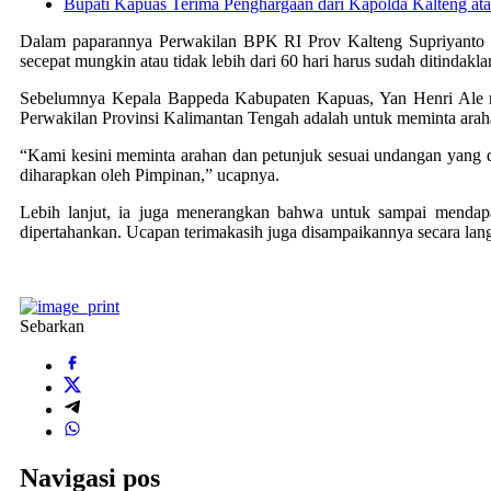
Bupati Kapuas Terima Penghargaan dari Kapolda Kalteng a
Dalam paparannya Perwakilan BPK RI Prov Kalteng Supriyanto y
secepat mungkin atau tidak lebih dari 60 hari harus sudah ditindakla
Sebelumnya Kepala Bappeda Kabupaten Kapuas, Yan Henri Ale m
Perwakilan Provinsi Kalimantan Tengah adalah untuk meminta arah
“Kami kesini meminta arahan dan petunjuk sesuai undangan yang d
diharapkan oleh Pimpinan,” ucapnya.
Lebih lanjut, ia juga menerangkan bahwa untuk sampai mendapa
dipertahankan. Ucapan terimakasih juga disampaikannya secara la
Sebarkan
Navigasi pos