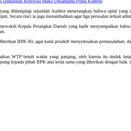
tas Dukungan Renovasi Mako Ditsamapta Polda Kalteng
ang didampingi sejumlah Auditor menerangkan bahwa opini yang sud
njuti. Secara rinci ia juga menambahkan agar tiga persoalan terkait adm
ewakili Kepala Perangkat Daerah yang hadir menyampaikan bahwa
an.
iberikan BPK RI, agar kami proaktif menyelesaikan permasalahan, dan
tkan WTP butuh waktu yang panjang, oleh karena itu tindak lanju
ngsung kepada pihak BPK atas kerja sama yang diberikan dengan baik.