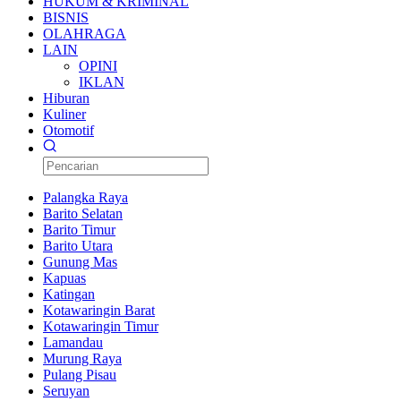
HUKUM & KRIMINAL
BISNIS
OLAHRAGA
LAIN
OPINI
IKLAN
Hiburan
Kuliner
Otomotif
Palangka Raya
Barito Selatan
Barito Timur
Barito Utara
Gunung Mas
Kapuas
Katingan
Kotawaringin Barat
Kotawaringin Timur
Lamandau
Murung Raya
Pulang Pisau
Seruyan