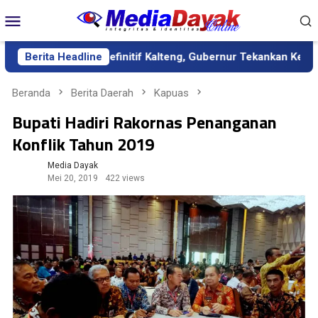
Loncat
Menu
ke
Mobile
konten
kda Definitif Kalteng, Gubernur Tekankan Kerja Keras dan Kolab
Berita Headline
Beranda
Berita Daerah
Kapuas
Bupati Hadiri Rakornas Penanganan
Konflik Tahun 2019
Media Dayak
Mei 20, 2019
422 views