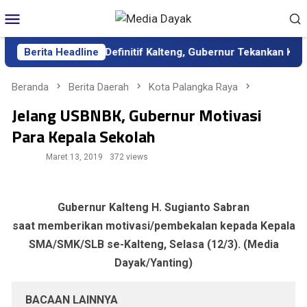
Loncat
Menu
ke
Mobile
konten
ik sebagai Sekda Definitif Kalteng, Gubernur Tekankan Kerja Ker
Berita Headline
Beranda
Berita Daerah
Kota Palangka Raya
Jelang USBNBK, Gubernur Motivasi
Para Kepala Sekolah
Maret 13, 2019
372 views
Gubernur Kalteng H. Sugianto Sabran
saat memberikan motivasi/pembekalan kepada Kepala
SMA/SMK/SLB se-Kalteng, Selasa (12/3). (Media
Dayak/Yanting)
BACAAN LAINNYA