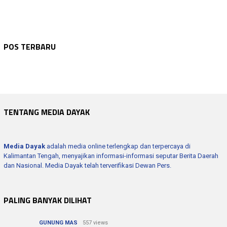
NASIONAL
Agustus 9, 2026
NASIONAL
Agustus 9, 2026
KDKMP Siap Serap Produk UMKM dan Perkuat…
NASIONAL
Agustus 9, 2026
POS TERBARU
Pemerintah Perkuat BULOG untuk Jaga Swas…
NASIONAL
Agustus 9, 2026
Pemerintah Tegaskan Hoaks Digital Bisa C…
WARTA KEPOLISIAN
Agustus 8, 2026
Isu Keamanan Jelang HUT RI Ditepis, Situ…
Tim Gabungan Padamkan Karhutla Di Danau …
TENTANG MEDIA DAYAK
Media Dayak
adalah media online terlengkap dan terpercaya di
Kalimantan Tengah, menyajikan informasi-informasi seputar Berita Daerah
dan Nasional. Media Dayak telah terverifikasi Dewan Pers.
PALING BANYAK DILIHAT
GUNUNG MAS
557 views