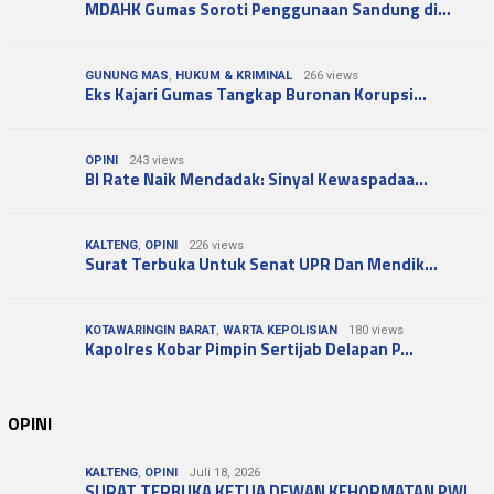
MDAHK Gumas Soroti Penggunaan Sandung di…
GUNUNG MAS
,
HUKUM & KRIMINAL
266 views
Eks Kajari Gumas Tangkap Buronan Korupsi…
OPINI
243 views
BI Rate Naik Mendadak: Sinyal Kewaspadaa…
KALTENG
,
OPINI
226 views
Surat Terbuka Untuk Senat UPR Dan Mendik…
KOTAWARINGIN BARAT
,
WARTA KEPOLISIAN
180 views
Kapolres Kobar Pimpin Sertijab Delapan P…
OPINI
KALTENG
,
OPINI
Juli 18, 2026
SURAT TERBUKA KETUA DEWAN KEHORMATAN PWI…