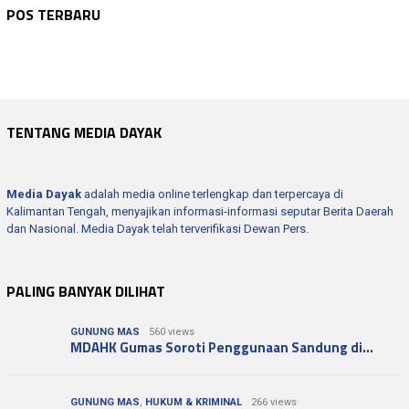
BARITO UTARA
Agustus 9, 2026
Hari Jadi ke-24 Barito Timur, Sekda Kalt…
BARITO UTARA
Agustus 9, 2026
POS TERBARU
Beri Dukungan Penuh pada Kontingen Jamna…
BARITO UTARA
Agustus 9, 2026
58 Anggota Pramuka Siap Harumkan Nama Da…
NASIONAL
Agustus 9, 2026
Di Tiga Lokasi, Luas Lahan Terbakar Capa…
KDKMP Siap Serap Produk UMKM dan Perkuat…
TENTANG MEDIA DAYAK
Media Dayak
adalah media online terlengkap dan terpercaya di
Kalimantan Tengah, menyajikan informasi-informasi seputar Berita Daerah
dan Nasional. Media Dayak telah terverifikasi Dewan Pers.
PALING BANYAK DILIHAT
GUNUNG MAS
560 views
MDAHK Gumas Soroti Penggunaan Sandung di…
GUNUNG MAS
,
HUKUM & KRIMINAL
266 views