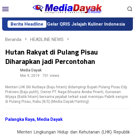
Loncat
Menu
ke
Mobile
konten
Berita Headline
BI Kalteng Gelar QRIS Jelajah Kuliner Indonesia
D
Beranda
HEADLINE NEWS
Hutan Rakyat di Pulang Pisau
Diharapkan jadi Percontohan
Media Dayak
Mei 9, 2019
701 views
Menteri LHK Siti Nurbaya (Baju hitam) didampingi Bupati Pulang Pisau Edy
Pratowo (Baju putih), Owner PT. Naga Bhuana Aneka Piranti, Gunawan
Wijaya (Batik hitam) bersama pejabat terkait saat meninjau Pabrik sengon
di Pulang Pisau, Rabu (8/5).(Media Dayak/Yanting)
Palangka Raya, Media Dayak
Menteri Lingkungan Hidup dan Kehutanan (LHK) Republik