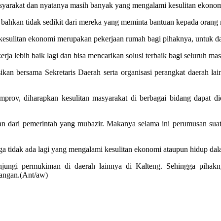
masyarakat dan nyatanya masih banyak yang mengalami kesulitan ekonom
bahkan tidak sedikit dari mereka yang meminta bantuan kepada orang n
sulitan ekonomi merupakan pekerjaan rumah bagi pihaknya, untuk da
rja lebih baik lagi dan bisa mencarikan solusi terbaik bagi seluruh ma
sikan bersama Sekretaris Daerah serta organisasi perangkat daerah 
prov, diharapkan kesulitan masyarakat di berbagai bidang dapat di
an dari pemerintah yang mubazir. Makanya selama ini perumusan suatu 
ga tidak ada lagi yang mengalami kesulitan ekonomi ataupun hidup da
jungi permukiman di daerah lainnya di Kalteng. Sehingga pihak
pangan.(Ant/aw)