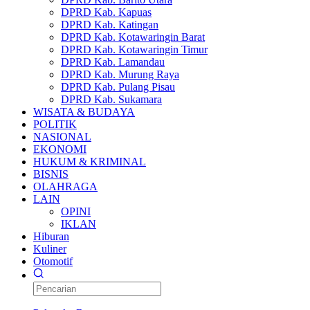
DPRD Kab. Kapuas
DPRD Kab. Katingan
DPRD Kab. Kotawaringin Barat
DPRD Kab. Kotawaringin Timur
DPRD Kab. Lamandau
DPRD Kab. Murung Raya
DPRD Kab. Pulang Pisau
DPRD Kab. Sukamara
WISATA & BUDAYA
POLITIK
NASIONAL
EKONOMI
HUKUM & KRIMINAL
BISNIS
OLAHRAGA
LAIN
OPINI
IKLAN
Hiburan
Kuliner
Otomotif