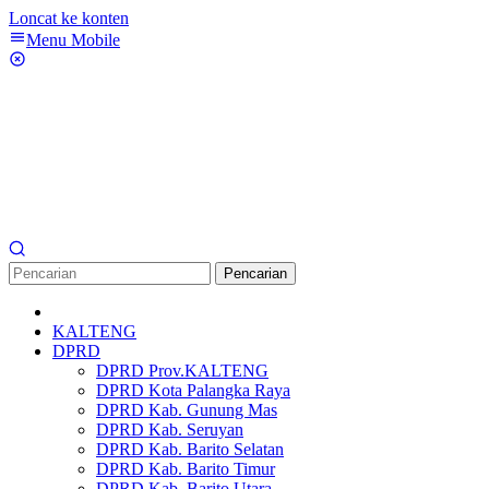
Loncat ke konten
Menu Mobile
Pencarian
KALTENG
DPRD
DPRD Prov.KALTENG
DPRD Kota Palangka Raya
DPRD Kab. Gunung Mas
DPRD Kab. Seruyan
DPRD Kab. Barito Selatan
DPRD Kab. Barito Timur
DPRD Kab. Barito Utara