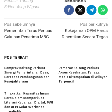
Penulis: Yanting
SEBARKAN
Editor: Asep Wiguna
Navigasi
Pos sebelumnya
Pos berikutnya
pos
Pemerintah Terus Perluas
Kekejaman OPM Harus
Cakupan Penerima MBG
Dihentikan Secara Tegas
POS TERKAIT
Pemprov Kalteng Perkuat
Pemprov Kalteng Perluas
Sinergi Pemerintahan Desa,
Akses Kesehatan, Tenaga
Percepat Pembangunan dan
Medis Ditempatkan di Wilayah
Kesejahteraan
Terpencil
Tingkatkan Kapasitas Insan
Pers Dalam Memperkuat
Literasi Keuangan Digital, PWI
dan AFPI Gelar Workshop
Jurnalistik