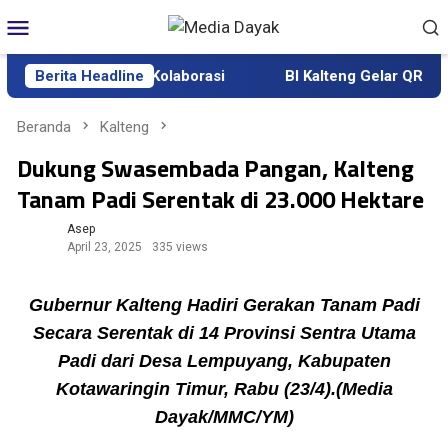
Loncat
Menu
ke
Mobile
konten
a Keras dan Kolaborasi
Berita Headline
BI Kalteng Gelar QRIS Jelajah Ku
Beranda
Kalteng
Dukung Swasembada Pangan, Kalteng
Tanam Padi Serentak di 23.000 Hektare
Asep
April 23, 2025
335 views
Gubernur Kalteng Hadiri Gerakan Tanam Padi
Secara Serentak di 14 Provinsi Sentra Utama
Padi dari Desa Lempuyang, Kabupaten
Kotawaringin Timur, Rabu (23/4).(Media
Dayak/MMC/YM)