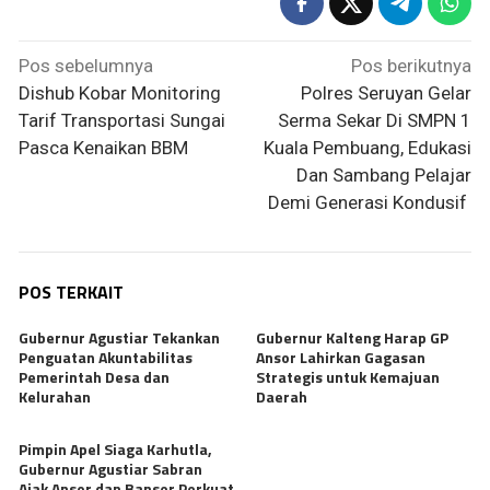
Navigasi
Pos sebelumnya
Pos berikutnya
pos
Dishub Kobar Monitoring
Polres Seruyan Gelar
Tarif Transportasi Sungai
Serma Sekar Di SMPN 1
Pasca Kenaikan BBM
Kuala Pembuang, Edukasi
Dan Sambang Pelajar
Demi Generasi Kondusif
POS TERKAIT
Gubernur Agustiar Tekankan
Gubernur Kalteng Harap GP
Penguatan Akuntabilitas
Ansor Lahirkan Gagasan
Pemerintah Desa dan
Strategis untuk Kemajuan
Kelurahan
Daerah
Pimpin Apel Siaga Karhutla,
Gubernur Agustiar Sabran
Ajak Ansor dan Banser Perkuat