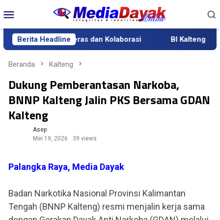
Loncat
Menu
ke
Mobile
konten
kankan Kerja Keras dan Kolaborasi
Berita Headline
BI Kalteng Gelar QRIS
Beranda
Kalteng
Dukung Pemberantasan Narkoba,
BNNP Kalteng Jalin PKS Bersama GDAN
Kalteng
Asep
Mei 19, 2026
39 views
Palangka Raya, Media Dayak
Badan Narkotika Nasional Provinsi Kalimantan
Tengah (BNNP Kalteng) resmi menjalin kerja sama
dengan Gerakan Dayak Anti Narkoba (GDAN) melalui